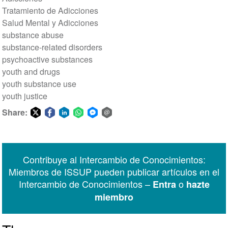
Tratamiento de Adicciones
Salud Mental y Adicciones
substance abuse
substance-related disorders
psychoactive substances
youth and drugs
youth substance use
youth justice
Share:
Share
Share
Share
Share
Share
Share
on
on
on
on
on
via
Twitter
Facebook
LinkedIn
WhatsApp
Facebook
email
Contribuye al Intercambio de Conocimientos:
Messenger
Miembros de ISSUP pueden publicar artículos en el
Intercambio de Conocimientos –
o
Entra
hazte
miembro