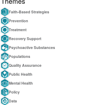
Themes
Faith-Based Strategies
Prevention
Treatment
Recovery Support
Psychoactive Substances
Populations
Quality Assurance
Public Health
Mental Health
Policy
Data