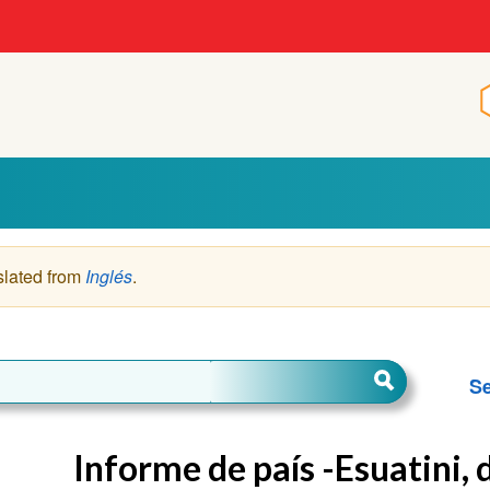
slated from
Inglés
.
Se
Informe de país -Esuatini, 