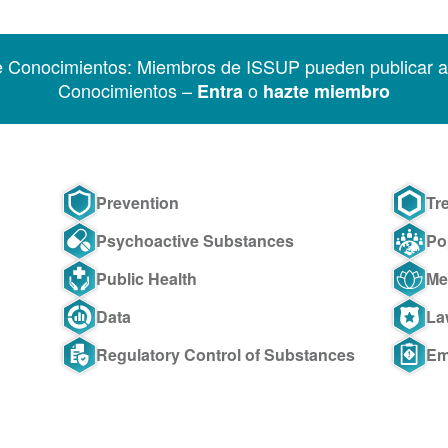
e Conocimientos: Miembros de ISSUP pueden publicar ar
Conocimientos –
o
Entra
hazte miembro
Prevention
Tr
Psychoactive Substances
Po
Public Health
Me
Data
La
Regulatory Control of Substances
Em