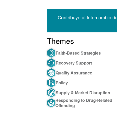
Contribuye al Intercambio d
Themes
Faith-Based Strategies
Recovery Support
Quality Assurance
Policy
Supply & Market Disruption
Responding to Drug-Related
Offending