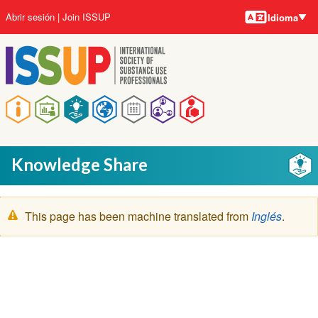
Idiomas
Pasar
User
Abrir sesión
Join ISSUP
Idioma
al
account
contenido
menu
principal
Main
navigation
Knowledge Share
Mensaje
This page has been machine translated from
Inglés
.
de
advertencia