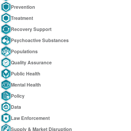
Prevention
Treatment
Recovery Support
Psychoactive Substances
Populations
Quality Assurance
Public Health
Mental Health
Policy
Data
Law Enforcement
Supply & Market Disruption