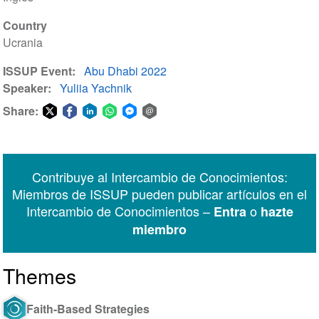
Country
Ucrania
ISSUP Event
Abu Dhabi 2022
Speaker
Yuliia Yachnik
Share:
Share
Share
Share
Share
Share
Share
on
on
on
on
on
via
Twitter
Facebook
LinkedIn
WhatsApp
Facebook
email
Contribuye al Intercambio de Conocimientos:
Messenger
Miembros de ISSUP pueden publicar artículos en el
Intercambio de Conocimientos –
o
Entra
hazte
miembro
Themes
Faith-Based Strategies