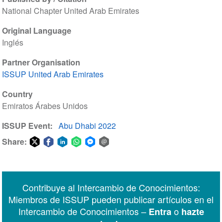
National Chapter United Arab Emirates
Original Language
Inglés
Partner Organisation
ISSUP United Arab Emirates
Country
Emiratos Árabes Unidos
ISSUP Event
Abu Dhabi 2022
Share:
Share
Share
Share
Share
Share
Share
on
on
on
on
on
via
Twitter
Facebook
LinkedIn
WhatsApp
Facebook
email
Contribuye al Intercambio de Conocimientos:
Messenger
Miembros de ISSUP pueden publicar artículos en el
Intercambio de Conocimientos –
o
Entra
hazte