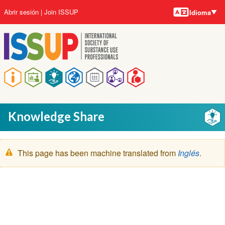
Idiomas
Pasar
User
Abrir sesión
Join ISSUP
Idioma
al
account
contenido
menu
principal
Main
navigation
Knowledge Share
Mensaje
This page has been machine translated from
Inglés
.
de
advertencia