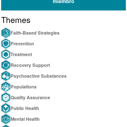
miembro
Themes
Faith-Based Strategies
Prevention
Treatment
Recovery Support
Psychoactive Substances
Populations
Quality Assurance
Public Health
Mental Health