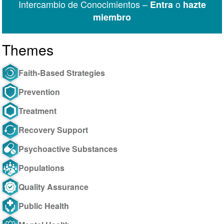
Intercambio de Conocimientos –
o
Entra
hazte
miembro
Themes
Faith-Based Strategies
Prevention
Treatment
Recovery Support
Psychoactive Substances
Populations
Quality Assurance
Public Health