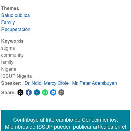
Themes
Salud pública
Family
Recuperación
Keywords
stigma
community
family
Nigeria
ISSUP Nigeria
Speaker
Dr. Ndidi Mercy Ofole
Mr. Peter Adenibuyan
Share:
Share
Share
Share
Share
Share
Share
on
on
on
on
on
via
Twitter
Facebook
LinkedIn
WhatsApp
Facebook
email
Contribuye al Intercambio de Conocimientos:
Messenger
Miembros de ISSUP pueden publicar artículos en el