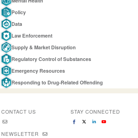
Mental Health
Policy
Data
Law Enforcement
Supply & Market Disruption
Regulatory Control of Substances
Emergency Resources
Responding to Drug-Related Offending
CONTACT US
STAY CONNECTED
NEWSLETTER