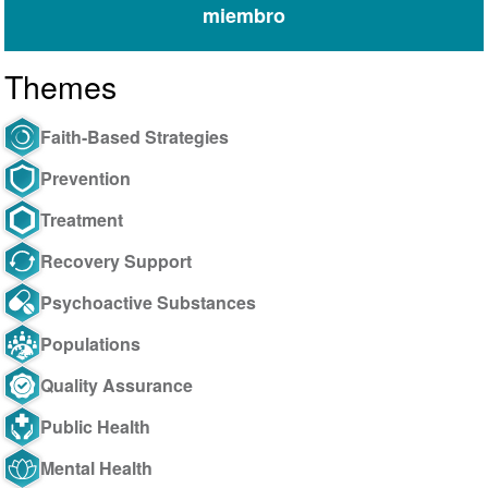
miembro
Themes
Faith-Based Strategies
Prevention
Treatment
Recovery Support
Psychoactive Substances
Populations
Quality Assurance
Public Health
Mental Health