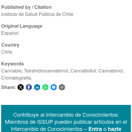
Published by / Citation
Instituto de Salud Pública de Chile
Original Language
Español
Country
Chile
Keywords
Cannabis; Tetrahidrocannabinol; Cannabidiol; Cannabinol;
Cromatografía.
Share:
Share
Share
Share
Share
Share
Share
on
on
on
on
on
via
Twitter
Facebook
LinkedIn
WhatsApp
Facebook
email
Contribuye al Intercambio de Conocimientos:
Messenger
Miembros de ISSUP pueden publicar artículos en el
Intercambio de Conocimientos –
o
Entra
hazte