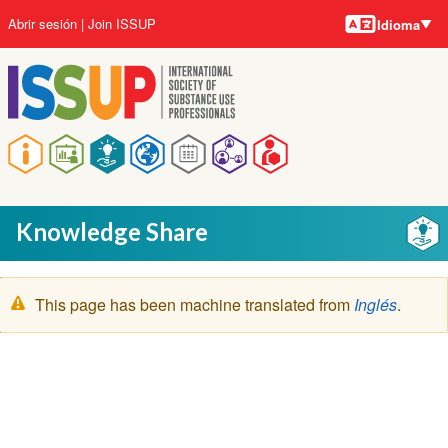
Idiomas
Pasar
User
Abrir sesión
Join ISSUP
Idioma
al
account
contenido
menu
principal
Main
navigation
Knowledge Share
Mensaje
This page has been machine translated from
Inglés
.
de
advertencia