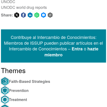
UNODC
UNODC world drug reports
Share:
Share
Share
Share
Share
Share
Share
on
on
on
on
on
via
Twitter
Facebook
LinkedIn
WhatsApp
Facebook
email
Contribuye al Intercambio de Conocimientos:
Messenger
Miembros de ISSUP pueden publicar artículos en el
Intercambio de Conocimientos –
o
Entra
hazte
miembro
Themes
Faith-Based Strategies
Prevention
Treatment