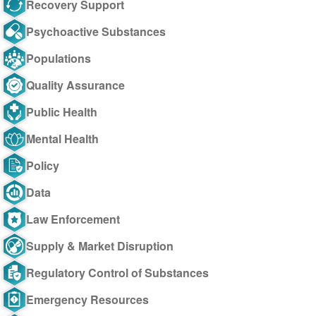
Recovery Support
Psychoactive Substances
Populations
Quality Assurance
Public Health
Mental Health
Policy
Data
Law Enforcement
Supply & Market Disruption
Regulatory Control of Substances
Emergency Resources