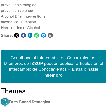
prevention strategies
prevention science
Alcohol Brief Interventions
alcohol consumption
Harmful Use of Alcohol
Share:
Share
Share
Share
Share
Share
Share
on
on
on
on
on
via
Twitter
Facebook
LinkedIn
WhatsApp
Facebook
email
Contribuye al Intercambio de Conocimientos:
Messenger
Miembros de ISSUP pueden publicar artículos en el
Intercambio de Conocimientos –
o
Entra
hazte
miembro
Themes
Faith-Based Strategies