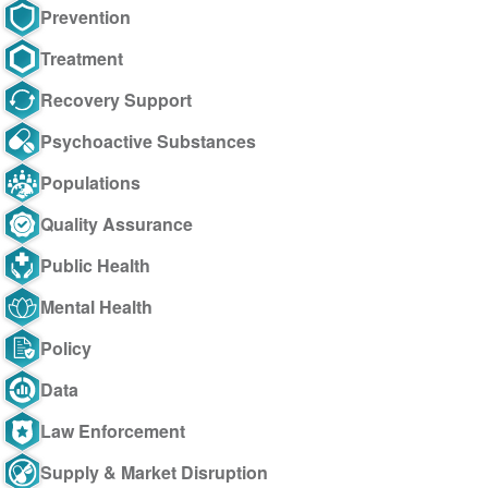
Prevention
Treatment
Recovery Support
Psychoactive Substances
Populations
Quality Assurance
Public Health
Mental Health
Policy
Data
Law Enforcement
Supply & Market Disruption