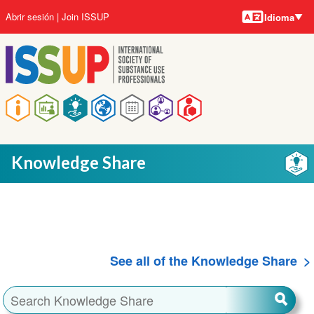
Idiomas
Pasar
User
Abrir sesión
Join ISSUP
Idioma
al
account
contenido
menu
principal
Main
navigation
Knowledge Share
See all of the Knowledge Share