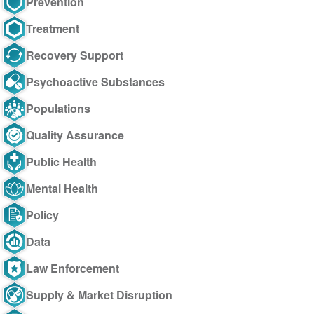
Prevention
Treatment
Recovery Support
Psychoactive Substances
Populations
Quality Assurance
Public Health
Mental Health
Policy
Data
Law Enforcement
Supply & Market Disruption