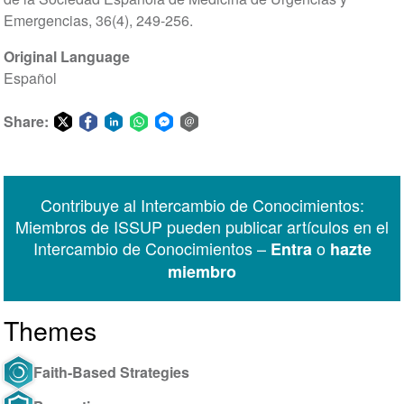
Emergencias, 36(4), 249-256.
Original Language
Español
Share:
Share
Share
Share
Share
Share
Share
on
on
on
on
on
via
Twitter
Facebook
LinkedIn
WhatsApp
Facebook
email
Contribuye al Intercambio de Conocimientos:
Messenger
Miembros de ISSUP pueden publicar artículos en el
Intercambio de Conocimientos –
o
Entra
hazte
miembro
Themes
Faith-Based Strategies