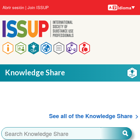
Idiomas
Pasar
User
Abrir sesión
Join ISSUP
Idioma
al
account
contenido
menu
principal
Main
navigation
Knowledge Share
See all of the Knowledge Share