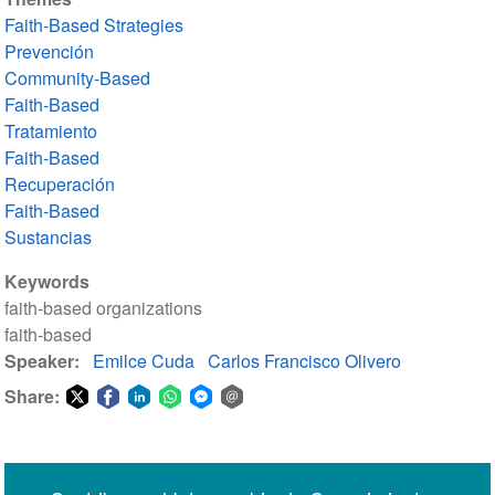
Faith-Based Strategies
Prevención
Community-Based
Faith-Based
Tratamiento
Faith-Based
Recuperación
Faith-Based
Sustancias
Keywords
faith-based organizations
faith-based
Speaker
Emilce Cuda
Carlos Francisco Olivero
Share:
Share
Share
Share
Share
Share
Share
on
on
on
on
on
via
Twitter
Facebook
LinkedIn
WhatsApp
Facebook
email