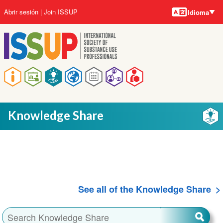
Idiomas
Pasar
User
Abrir sesión
Join ISSUP
Idioma
al
account
contenido
menu
principal
Main
navigation
Knowledge Share
See all of the Knowledge Share