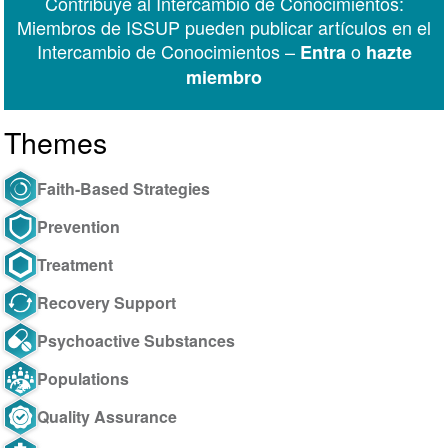
Contribuye al Intercambio de Conocimientos:
Messenger
Miembros de ISSUP pueden publicar artículos en el
Intercambio de Conocimientos –
o
Entra
hazte
miembro
Themes
Faith-Based Strategies
Prevention
Treatment
Recovery Support
Psychoactive Substances
Populations
Quality Assurance