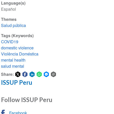
Language(s)
Español
Themes
Salud pública
Tags (Keywords)
COVID19
domestic violence
Violência Doméstica
mental health
salud mental
Share:
ISSUP Peru
Share
Share
Share
Share
Share
Share
on
on
on
on
on
via
Twitter
Facebook
LinkedIn
WhatsApp
Facebook
email
Follow ISSUP Peru
Messenger
Facebook