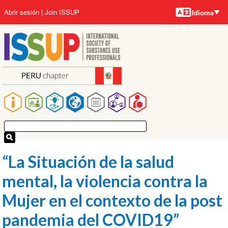
Idiomas
Pasar
User
Abrir sesión
Join ISSUP
Idioma
al
account
contenido
menu
principal
Main
navigation
“La Situación de la salud
mental, la violencia contra la
Mujer en el contexto de la post
pandemia del COVID19”