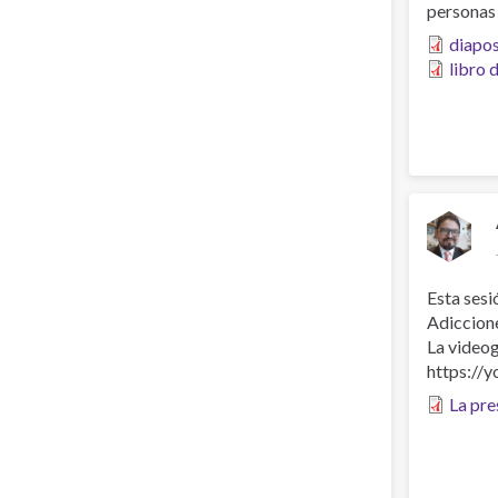
personas 
diapos
libro 
Esta sesi
Adiccione
La videog
https://
La pre