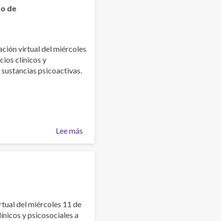
Breves:
mo de
su
aplicación
en
ación virtual del miércoles
personas
cios clínicos y
que
sustancias psicoactivas.
consumen
sustancias
psicoactivas"
Lee más
sobre
Presentación
"Mujeres
embarazadas
o
con
hijos,
irtual del miércoles 11 de
con
ínicos y psicosociales a
consumo