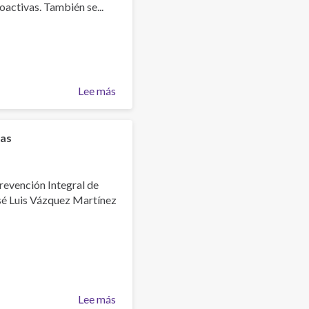
activas. También se...
de
sustancias
Psicoactivas"
Lee más
sobre
Presentación
"Intervenciones
prácticas
ias
para
niñas,
niños
Prevención Integral de
y
osé Luis Vázquez Martínez
adolescentes
en
riesgo".
Ponente:
Dra.
Ana
Lee más
sobre
Sierra