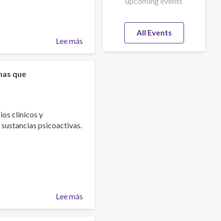
upcoming events
All Events
Lee más
sobre
presentación
"Principios
básicos
onas que
del
comportamiento"
ios clínicos y
sustancias psicoactivas.
Lee más
sobre
Presentación
"Intervenciones