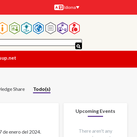
Idioma
Idiomas
Navegación
principal
sup.net
ledge Share
Todo(s)
Upcoming Events
There aren't any
17 de enero del 2024.