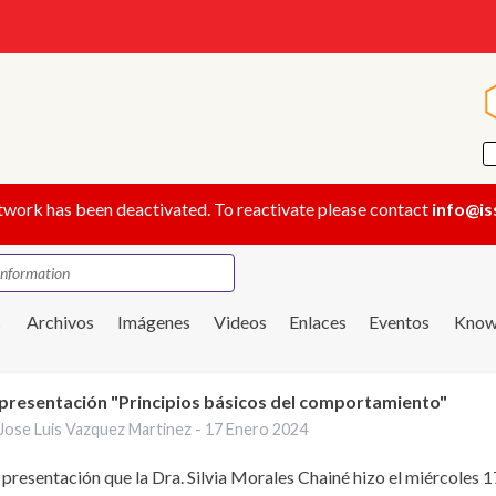
twork has been deactivated. To reactivate please contact
info@is
s
Archivos
Imágenes
Videos
Enlaces
Eventos
Know
presentación "Principios básicos del comportamiento"
Jose Luis Vazquez Martinez -
17 Enero 2024
a presentación que la Dra. Silvia Morales Chainé hizo el miércoles 