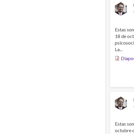
Estas son
18 de oct
psicosoci
La...
Diapos
Estas son
octubre d