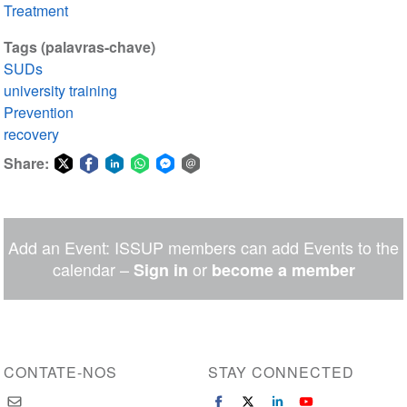
Treatment
Tags (palavras-chave)
SUDs
university training
Prevention
recovery
Share:
Share
Share
Share
Share
Share
Share
on
on
on
on
on
via
Twitter
Facebook
LinkedIn
WhatsApp
Facebook
email
Add an Event: ISSUP members can add Events to the
Messenger
calendar –
or
Sign in
become a member
CONTATE-NOS
STAY CONNECTED