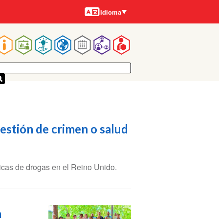
Idiomas
Idioma
Main
navigation
uestión de crimen o salud
cas de drogas en el Reino Unido.
n