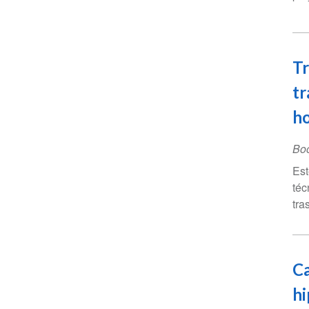
Tr
tr
ho
Bo
Est
téc
tra
Ca
hi