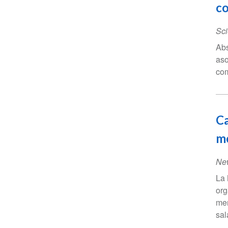
co
Sci
Abs
aso
com
Ca
me
Ne
La 
org
men
sal