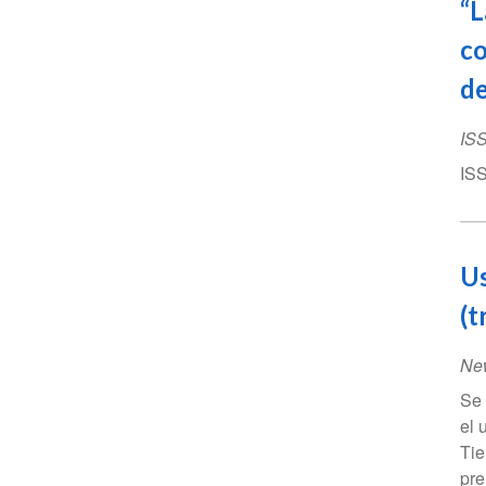
“L
co
de
IS
ISS
Us
(t
Ne
Se 
el 
Tie
prej