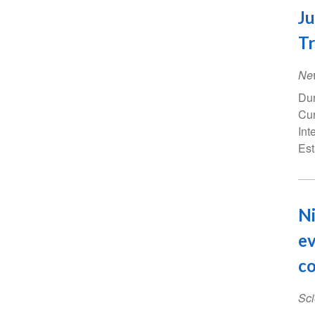
Ju
Tr
Ne
Dur
Cur
Int
Est
Ni
ev
co
Sci