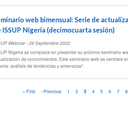
minario web bimensual: Serie de actualiz
 ISSUP Nigeria (decimocuarta sesión)
SUP Webinar
-
29 Septiembre 2022
UP Nigeria se complace en presentar su próximo seminario we
ualización de conocimientos. Este seminario web se centrará e
eria: análisis de tendencias y amenazas".
ginación
Primera
« First
Página
‹ Previous
Página
1
Página
2
Página
3
Página
4
Página
5
Página
6
Pági
7
P
8
página
anterior
actual