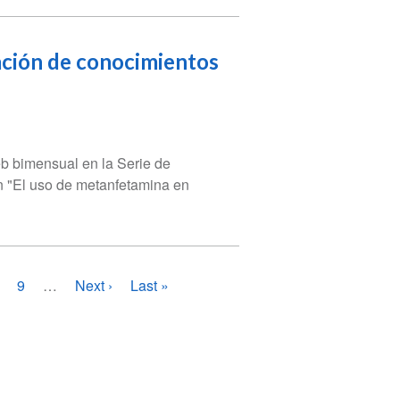
ación de conocimientos
b bimensual en la Serie de
n "El uso de metanfetamina en
na
ágina
Página
9
…
Siguiente
Next ›
Última
Last »
página
página