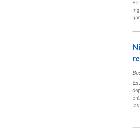
Fon
ing
gar
Ni
r
Bo
Est
dep
prá
los 