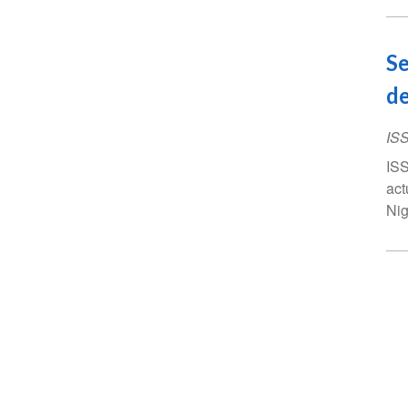
Se
de
IS
ISS
act
Nig
Pa