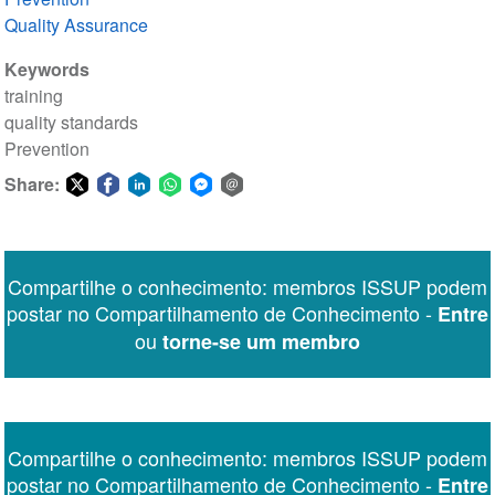
Quality Assurance
Keywords
training
quality standards
Prevention
Share:
Share
Share
Share
Share
Share
Share
on
on
on
on
on
via
Twitter
Facebook
LinkedIn
WhatsApp
Facebook
email
Compartilhe o conhecimento: membros ISSUP podem
Messenger
postar no Compartilhamento de Conhecimento -
Entre
ou
torne-se um membro
Compartilhe o conhecimento: membros ISSUP podem
postar no Compartilhamento de Conhecimento -
Entre