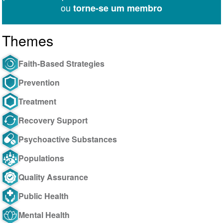
ou
torne-se um membro
Themes
Faith-Based Strategies
Prevention
Treatment
Recovery Support
Psychoactive Substances
Populations
Quality Assurance
Public Health
Mental Health