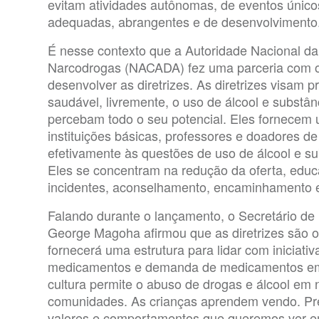
evitam atividades autônomas, de eventos único
adequadas, abrangentes e de desenvolvimento
É nesse contexto que a Autoridade Nacional d
Narcodrogas (NACADA) fez uma parceria com o
desenvolver as diretrizes. As diretrizes visam
saudável, livremente, o uso de álcool e substâ
percebam todo o seu potencial. Eles fornecem 
instituições básicas, professores e doadores d
efetivamente às questões de uso de álcool e su
Eles se concentram na redução da oferta, educ
incidentes, aconselhamento, encaminhamento e
Falando durante o lançamento, o Secretário de
George Magoha afirmou que as diretrizes são 
fornecerá uma estrutura para lidar com iniciati
medicamentos e demanda de medicamentos em i
cultura permite o abuso de drogas e álcool em 
comunidades. As crianças aprendem vendo. Pre
valores e comportamentos que queremos ver em