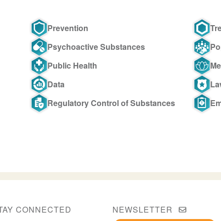
Prevention
Tr
Psychoactive Substances
Po
Public Health
Me
Data
La
Regulatory Control of Substances
Em
TAY CONNECTED
NEWSLETTER