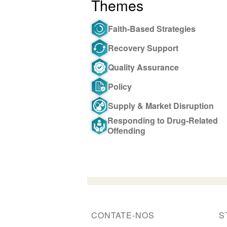
Themes
Faith-Based Strategies
Recovery Support
Quality Assurance
Policy
Supply & Market Disruption
Responding to Drug-Related
Offending
CONTATE-NOS
S