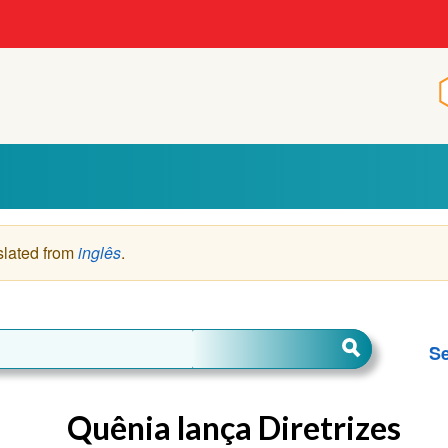
p
slated from
inglês
.
Se
Quênia lança Diretrizes