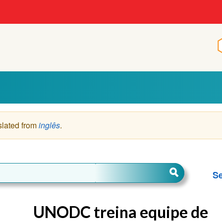
p
slated from
inglês
.
Se
UNODC treina equipe de