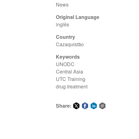
News
Original Language
inglês
Country
Cazaquistão
Keywords
UNODC
Central Asia
UTC Training
drug treatment
Share:
Share
Share
Share
Share
on
on
on
via
Twitter
Facebook
LinkedIn
email