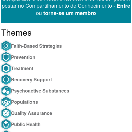
postar no Compartilhamento de Conhecimento -
Entre
ou
torne-se um membro
Themes
Faith-Based Strategies
Prevention
Treatment
Recovery Support
Psychoactive Substances
Populations
Quality Assurance
Public Health