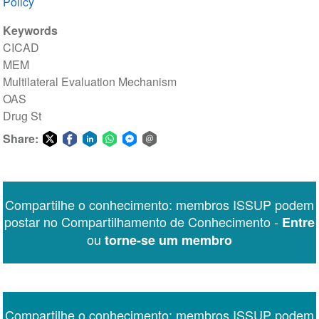
Policy
Keywords
CICAD
MEM
Multilateral Evaluation Mechanism
OAS
Drug St
Share:
Share
Share
Share
Share
Share
Share
on
on
on
on
on
via
Twitter
Facebook
LinkedIn
WhatsApp
Facebook
email
Compartilhe o conhecimento: membros ISSUP podem
Messenger
postar no Compartilhamento de Conhecimento -
Entre
ou
torne-se um membro
Compartilhe o conhecimento: membros ISSUP podem