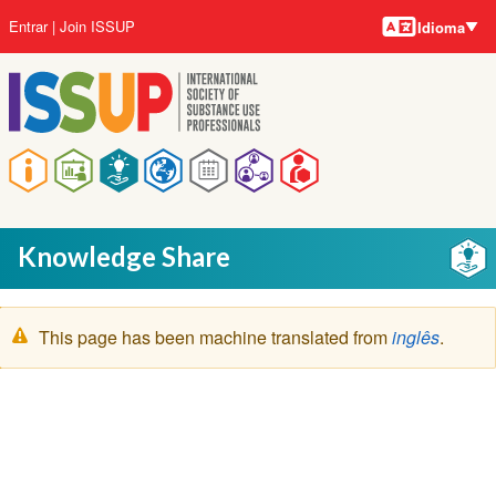
Idiomas
Pular
Menu
Entrar
Join ISSUP
Idioma
para
da
o
conta
conteúdo
do
principal
usuário
Navegação
principal
Knowledge Share
Mensagem
This page has been machine translated from
inglês
.
de
aviso