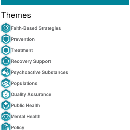
Themes
Faith-Based Strategies
Prevention
Treatment
Recovery Support
Psychoactive Substances
Populations
Quality Assurance
Public Health
Mental Health
Policy