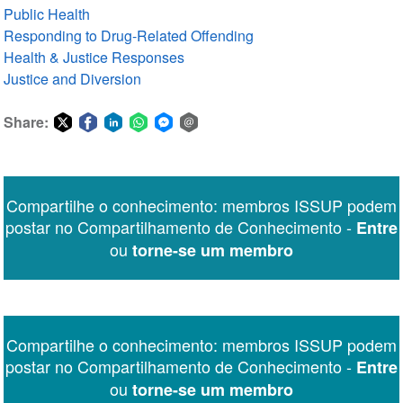
Public Health
Responding to Drug-Related Offending
Health & Justice Responses
Justice and Diversion
Share:
Share
Share
Share
Share
Share
Share
on
on
on
on
on
via
Twitter
Facebook
LinkedIn
WhatsApp
Facebook
email
Compartilhe o conhecimento: membros ISSUP podem
Messenger
postar no Compartilhamento de Conhecimento -
Entre
ou
torne-se um membro
Compartilhe o conhecimento: membros ISSUP podem
postar no Compartilhamento de Conhecimento -
Entre
ou
torne-se um membro