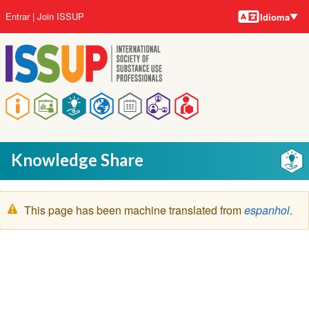
Idiomas
Pular
Menu
Entrar
Join ISSUP
Idioma
para
da
o
conta
conteúdo
do
principal
usuário
Navegação
principal
Knowledge Share
Mensagem
This page has been machine translated from
espanhol
.
de
aviso