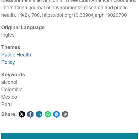
International journal of environmental research and public
health, 19(2), 700. https://doi.org/10.3390/ijerph19020700
Original Language
inglês
Themes
Public Health
Policy
Keywords
alcohol
Colombia
Mexico
Peru
Share:
Share
Share
Share
Share
Share
Share
on
on
on
on
on
via
Twitter
Facebook
LinkedIn
WhatsApp
Facebook
email