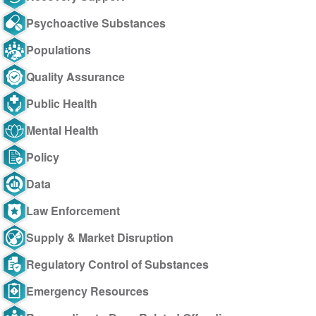
Psychoactive Substances
Populations
Quality Assurance
Public Health
Mental Health
Policy
Data
Law Enforcement
Supply & Market Disruption
Regulatory Control of Substances
Emergency Resources