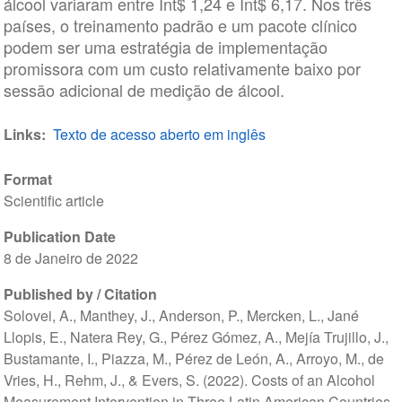
álcool variaram entre Int$ 1,24 e Int$ 6,17. Nos três
países, o treinamento padrão e um pacote clínico
podem ser uma estratégia de implementação
promissora com um custo relativamente baixo por
sessão adicional de medição de álcool.
Links
Texto de acesso aberto em inglês
Format
Scientific article
Publication Date
8 de Janeiro de 2022
Published by / Citation
Solovei, A., Manthey, J., Anderson, P., Mercken, L., Jané
Llopis, E., Natera Rey, G., Pérez Gómez, A., Mejía Trujillo, J.,
Bustamante, I., Piazza, M., Pérez de León, A., Arroyo, M., de
Vries, H., Rehm, J., & Evers, S. (2022). Costs of an Alcohol
Measurement Intervention in Three Latin American Countries.