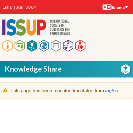
Idiomas
Pular
Menu
Entrar
Join ISSUP
Idioma
para
da
o
conta
conteúdo
do
principal
usuário
Navegação
principal
Knowledge Share
Mensagem
This page has been machine translated from
inglês
.
de
aviso