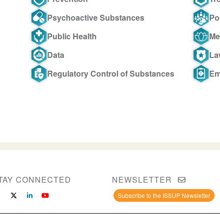
Psychoactive Substances
Po
Public Health
Me
Data
La
Regulatory Control of Substances
Em
TAY CONNECTED
NEWSLETTER
Subscribe to the ISSUP Newsletter