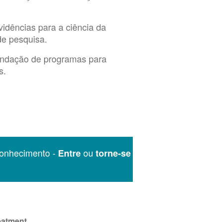
idências para a ciência da
de pesquisa.
fundação de programas para
s.
onhecimento -
ou
Entre
torne-se
eatment