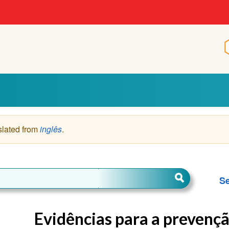
p
slated from
inglês
.
Se
Evidências para a prevençã