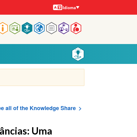
Idiomas
Idioma
Navegação
rincipal
e all of the Knowledge Share
tâncias: Uma