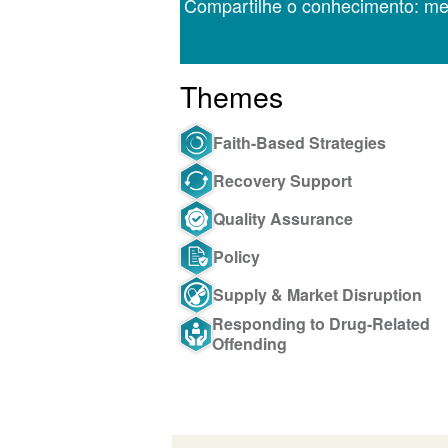
Compartilhe o conhecimento: m
Themes
Faith-Based Strategies
Recovery Support
Quality Assurance
Policy
Supply & Market Disruption
Responding to Drug-Related
Offending