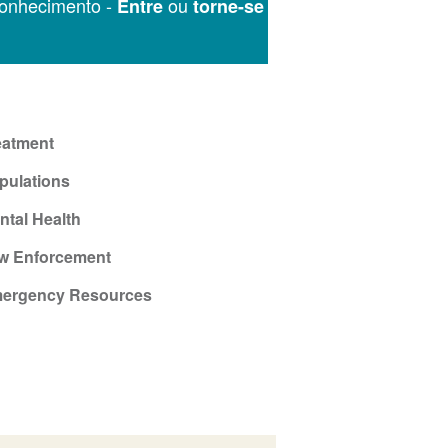
onhecimento -
ou
Entre
torne-se
eatment
pulations
ntal Health
w Enforcement
ergency Resources