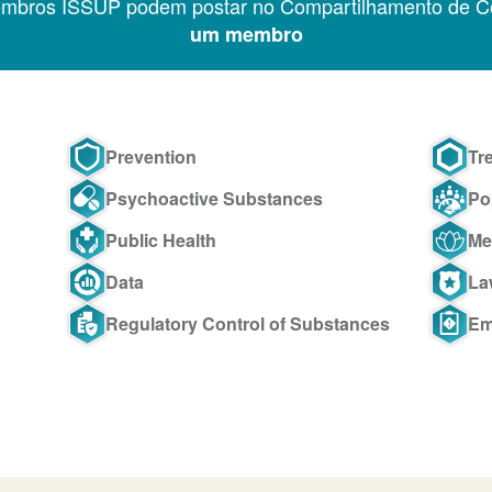
embros ISSUP podem postar no Compartilhamento de C
um membro
Prevention
Tr
Psychoactive Substances
Po
Public Health
Me
Data
La
Regulatory Control of Substances
Em