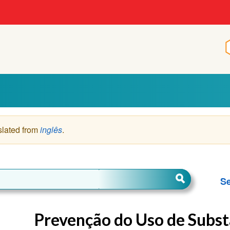
p
slated from
inglês
.
Se
Prevenção do Uso de Subs