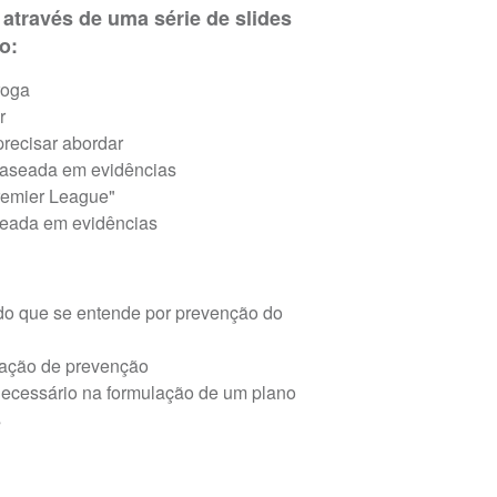
através de uma série de slides
o:
roga
r
recisar abordar
aseada em evidências
remier League"
seada em evidências
do que se entende por prevenção do
tação de prevenção
ecessário na formulação de um plano
s