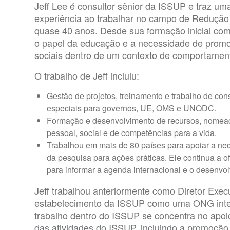
Jeff Lee é consultor sênior da ISSUP e traz u
experiência ao trabalhar no campo de Reduçã
quase 40 anos. Desde sua formação inicial com
o papel da educação e a necessidade de promo
sociais dentro de um contexto de comportamen
O trabalho de Jeff incluiu:
Gestão de projetos, treinamento e trabalho de cons
especiais para governos, UE, OMS e UNODC.
Formação e desenvolvimento de recursos, nomea
pessoal, social e de competências para a vida.
Trabalhou em mais de 80 países para apoiar a nece
da pesquisa para ações práticas. Ele continua a 
para informar a agenda internacional e o desenvo
Jeff trabalhou anteriormente como Diretor Exec
estabelecimento da ISSUP como uma ONG inter
trabalho dentro do ISSUP se concentra no apoio
das atividades do ISSUP, incluindo a promoção 