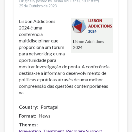
Originally posted by Rasha Abi Hana (ISSUP staff) -
25 de Outubro de 2023
Lisbon Addictions
2024 é uma
conferência
multidisciplinar que
Lisbon Addictions
proporciona um fórum
2024
para networking e uma
oportunidade para
mostrar investigação de ponta. A conferência
destina-se a informar o desenvolvimento de
políticas e práticas através de uma melhor
compreensão das questões contemporâneas
na...
Country
Portugal
Format
News
Themes
Prevention
Treatment
Recovery Support