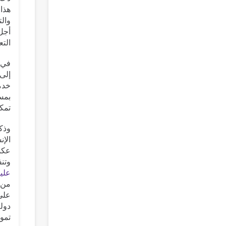
هذا 
والت
أجل 
التع
في ت
إلى 
خدما
تمكنت ا
وذكر
الإن
عكس
وتنف
عليو
من 
دولة
تمو