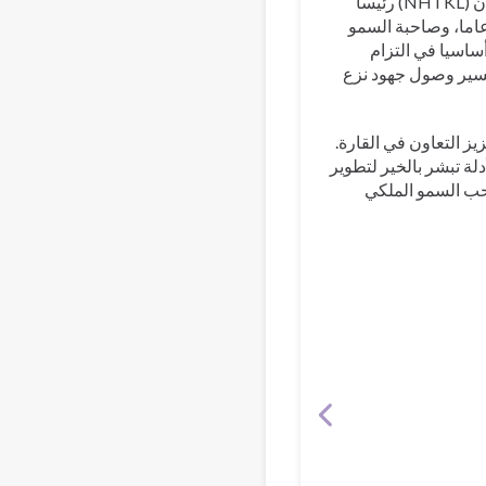
سياتلولو، رئيس البيت الوطني لجنوب أفريقيا للزعماء التقليديين والخوي سان (NHTKL) رئيسا
عاما، وصاحبة السمو
ساسيا في التزام
تيسير وصول جهود نزع
SAN إلى رغبة قوية في تعزيز التعاون في القارة.
لة تبشر بالخير لتطوير
احب السمو الملكي