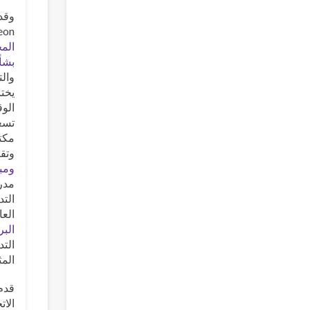
Simeon، لمحة عامة عن ال
المخ
بشأ
والت
يختا
الوق
تسع
مكتب
وتقي
ومبا
مدر
التد
العا
البرنام
التد
المث
قدم
الات