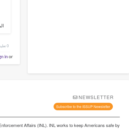
ال
0 تعليقات
gn in
or
NEWSLETTER
Subscribe to the ISSUP Newsletter
 Enforcement Affairs (INL). INL works to keep Americans safe by