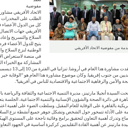
Italiano
مفوضية
الاتحاد الأفريقي مشاو
كل من الدول الأعضاء ف
الأفريقي جهات الاتصال 
السلاح والتسريح وإعادة ا
يتيح للدول الأعضاء ف
مة من مفوضية الاتحاد الأفريقي
الوطنية لنزع السلاح وا
في منصة لاستعراض الأق
المشاركة مع الخبراء 
ديين من جنوب إفريقيا. وكان موضوع مشاورة هذا العام هو "الوقاية خير م
ة والأمن والرفاهية الاجتماعية والاقتصادية للناس في أفريقيا".
حت السيدة أنجيلا مارتينز، مديرة التنمية الاجتماعية والثقافة والرياضة با
اهرة في دائرة الصحة والشؤون الإنسانية والتنمية الاجتماعية، الجلسة بتع
ريكية بالقاهرة على الوقاية للعام المقبل. وسلطت الضوء على أهمية اعت
مة على الأدلة تتمحور حول الشخص وتشكل جوهر جميع أنشطة نزع السلاح
ماج وتدرك أهمية التعاون لتحقيق برامج وقائية ناجحة على المستوى اله
دة مارتينز عن أهمية القادة التقليديين كركيزة أساسية في الجهود التع