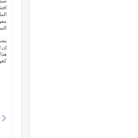
افتت
المل
مفوض
السل
إن ا
هذا 
كغوس