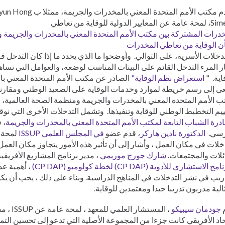
معايير الدولية للوقاية من تعاطي
درات المشتركة بين مكتب الأمم المتحدة المعني بالمخدرات والجريمة و
ن الوقاية من تعاطي المخدرات
دخلات الأسرية، على التوالي. وأوضحوا ما الذي يحدد ما إذا كان التدخل قا
ر المرء التدخل القائم على البينات المناسب لوضعه، والعوامل التي تسا
اية. "
استعراض نظم الوقاية"
الصادر عن مكتب الأمم المتحدة المعني با
ى إلى رسم خريطة لموارد وخدمات الوقاية على الصعيد الوطني ومقارنة 
 الأمم المتحدة المعني بالمخدرات والجريمة ومنظمة الصحة العالمية، م
يم التخطيط الوطني للوقاية وتنفيذها. وتشمل التدخلات الأخرى التي ن
درة الشباب التابعة لمكتب الأمم المتحدة المعني بالمخدرات والجريمة
، 
سي.
الدكتورة نادين هاركر
، قدم عضو
في المجلس العلمي ISSUP
لمحة ع
خلات في مكان العمل ، وأشار إلى أن تأثير هذه الأمور يتجاوز مكان العم
ئلات والمجتمعات.
شارك جورج موريمي
، مدير برنامج المشاريع الأفريقي
ج الاستشاري للأدوية (CP DAP) لخطة كولومبو (CP DAP)
، أهمية ع
ريب في نشر التدخلات في المناهج الدراسية. وبناء على ذلك ، يجب أن يك
الية مدربون تدريبا جيدا ومعتمدين للوقاية.
جودمان سيبيكو
، المستشار 
حاد الأفريقي كانت جزءا من المجموعة الأصلية التي تدعو إلى تحسين الت