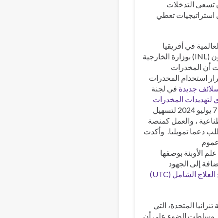
أن تسعى التدخلات
ي استراتيجيات تعطي
المية في أفريقيا
والشرق الأوسط في مكتب الشؤون الدولية لمكافحة المخدرات وإنفاذ القانون (INL) بوزارة الخارجية
دت أن المخدرات
رار استخدام المخدرات
في لجنة
 لتهديدات المخدرات
الاصطناعية ، الذي أطلقه وزير خارجية الولايات المتحدة ، أنتوني بلينكن ، في 7 يوليو 2024 لتسهيل
طناعية ، والعمل كمنصة
طلب دعما تمويليا. وأكدت
 عموم
لم الأوبئة بوصفها
ضافة إلى الجهود
لعلاج الشامل (UTC)
نزانيا المتحدة، التي
ي. وسلطت الضوء على أن