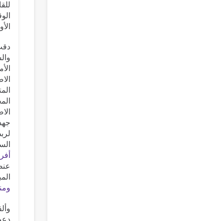
للقا
الوق
الأو
دقت 
الأم
الاص
المت
المخ
جهد 
لربط
السي
أفري
عنصر
المب
ومنه
وألق
دعت 