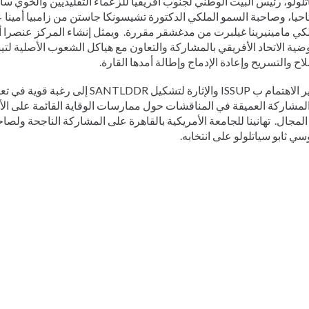
احيا، وصاحبة السمو الملكي الدكتورة تشيسونكا جاستن من زامبيا أمينا 
كي مامينيرينا غيلبرت من مدغشقر مقررة. ويمثل إنشاء المركز عنصرا أ
ية الاتحاد الأفريقي بالمشاركة والتعاون مع هياكل الشعوب الأصلية ل
اح والتسريح وإعادة الإدماج وإطالة أمدها القارة.
يشير الاهتمام ب ISSUP والإثارة لتشكيل TLDDR
لمشاركة العميقة في المناقشات حول ممارسات الوقاية القائمة على الأد
المجال. تهانينا للجامعة الأمريكية بالقاهرة على المشاركة الناجحة ولص
ي ثابو سياتلولو على انتخابه.