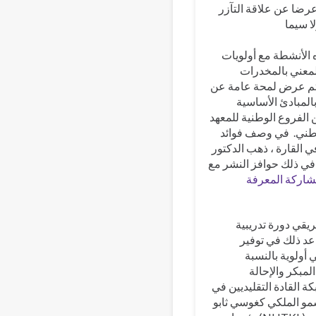
لإدماج ، وهي دعوة أدت إلى تشكيل ISSUP. وقدم عرضا عن علاقة التآزر
ا سيما
الأنشطة مع أولويات
المعني بالمخدرات
ي. ثم عرض لمحة عامة عن
إلى تزويد المستفيدين بالمبادئ الأساسية
 الفروع الوطنية للمعهد
لوطني. في وصف فوائد
 ISSUP وتشجيع الدول الأعضاء على دعم الفروع الوطنية للISSUP في القارة ، ذهب الدكتور
اركة المعرفة
ريقي دورة تدريبية
عد ذلك في توفير
 أولوية بالنسبة
لمبكر والإحالة
 القادة التقليديين في
و الملكي كغوسي ثابو