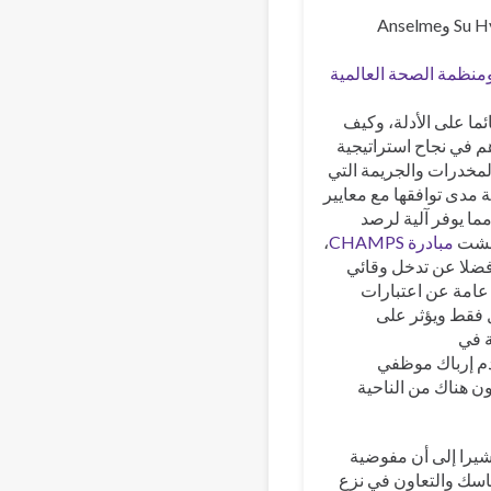
وقدم مكتب الأمم المتحدة المعني بالمخدرات والجريمة، ممثلا ب Su Hyun Hong وAnselme
منظمة الصحة العالمية
ئما على الأدلة، وكيف
هم في نجاح استراتيجية
لمخدرات والجريمة التي
مدى توافقها مع معايير
ما يوفر آلية لرصد
وقشت
مبادرة CHAMPS
،
فضلا عن تدخل وقائي
امة عن اعتبارات
ل فقط ويؤثر على
ة في
دم إرباك موظفي
ون هناك من الناحية
العلمي للمعهد ، لمحة عامة عن ISSUP ، مشيرا إلى أن مفوضية
ماسك والتعاون في نزع