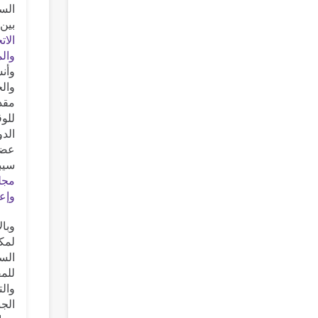
بين 
الات
والم
وأنش
والج
للوق
الدو
سيبيك
مجلة
وإع
وبال
لمك
السي
للمف
والت
الج