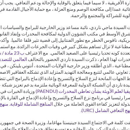
رة الأفريقية ، لا سيما فيما يتعلق بالوقاية والإحالة ودعم التعافي. يجب 
ائية عمدا إلى مكافحة الوصم ومنع العزلة ، مع حماية الأجيال القادمة ف
لوية للشراكة والمجتمع والرحمة.
السيدة ماجي ناردي، نائبة مساعد وزير الخارجية للبرامج والسياسات الع
ريكية، ناقوس الخطر مع تطور الفنتانيل إلى قضية تثير قلقا عالميا. وأك
طناعية لا تزال تساهم بشكل كبير في وفيات الجرعات الزائدة. مع استم
عددة كونه تحديا رئيسيا على الصعيد العالمي. مع الاعتراف
ب 23 مادة / سلائف جديدة
درات لهذا العام ، ذكرت السيدة ناردي الحضور بالتحالف
العالمي للتصدي
تعاوني عالمي لتتبع ومعالجة التهديد المتزايد الذي تشكله العقاقير الاص
 الجهات المانحة لنزع السلاح والتسريح وإعادة الإدماج بالبرامج التي تت
دة ناردي أن الشبكة الدولية للمعرفة الوبائية ملتزمة بدعم تعزيز شبكة
قيا لعلم الأوبئة بشأن تعاطي المخدرات (PAENDU)
وزيادة الخبرات في ع
ا رئيسيا في برنامج نزع السلاح والتسريح وإعادة الإدماج في القارة بالإ
ذولة لتعزيز كفاءة القوى العاملة من خلال
المناهج الشاملة للوقاية.
منهج ا
ج التعافي الشامل (URC).
ت كلمة في الاجتماع السيدة جينيستا مهاغاما، وزيرة الصحة في جمهورية ت
إلى زيادة التركيز على الوقاية مع توسيع نطاق خدمات العلاج والتعاف