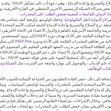
السلاح والتسريح وإعادة ا
بعض شركاء الشبكة الرئيسيين الآخرين النشطين في القارة الأفريقية، ول
حاد الدولي للجامعات المعنية بخفض الطلب على المخدرات،
راكز الدولية لنقل التكنولوجيا، وخطة
كولومبو، وأوضح كيف تتماشى هذه 
طة نزع السلاح والتسريح وإعادة الإدماج التابعة لمكتب الأمم المتحدة 
ريمة والجامعة الأمريكية بالقاهرة والدول الأعضاء في الاتحاد الأفريق
مقدمة الوقاية القائمة على الأدلة تهدف دورة (INEP) 
اية من تعاطي المخدرات القائمة على الأدلة ودورة
INEP Plus
التي تمكن
لي للطاقة المتتالية من تدريب المعهد الوطني للتعليم على المستوى ا
عضوية
و إلى أبعد من ذلك لتسليط الضوء على بعض فوائد عضوية ISSUP ، بما في ذلك حوافز النشر مع
 علم الإدمان
، والوصول إلى موارد واسعة عبر الإنترنت مثل
الشبكة
ومش
لانات الوظائف
.
إضافة إلى ذلك، حضر القادة التقليديون من الجماعة الإنمائية للجنوب الأف
تب الأمم المتحدة المعني بالمخدرات والجريمة لواضعي السياسات. وسا
اق لإدماج القادة التقليديين في نزع السلاح والتسريح وإعادة الإدماج، وهي
وضية بقيادة مفوضية المديرية، ولا سيما لدعم تدخلات الوقاية والكشف ا
عافي. وخلال الإجراءات، تم إضفاء الطابع الرسمي على هيكل قيادي لشبكة
نوب الأفريقي بشأن خفض الطلب على المخدرات، مع انتخاب صاحب السم