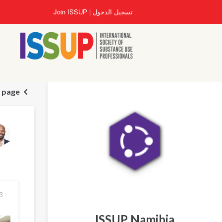
تجاوز
تسجيل الدخول
Join ISSUP
إلى
المحتوى
الرئيسي
 page
13 كانون ا
ISSUP Namibia