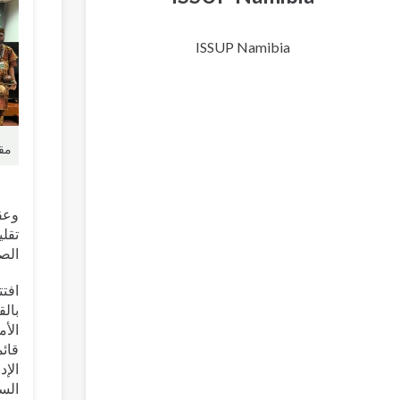
ISSUP Namibia
مقد
تقلي
الصح
افتت
بالق
الأم
قائ
الإد
السي