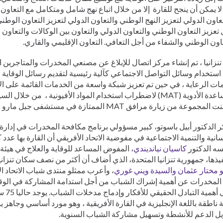
لا يمكن أن ينجح للقارة إلا من خلال اتباع نهج شامل ومتكامل مع التعاون
عاون الدولي لتعزيز النهج الوطني والتعاون الدولي لتعزيز التعاون الوطن
تعزيز التعاون الوطني والتعاون الدولي والتعاون بين الوكالات والتعاون 
اون الوطني والشفاء من أجل التعافي. التعاون الإقليمي والقاري.
نزانيا ، تم إنشاء مركز اتصال للإبلاغ عن مصنعي المخدرات والمتاجرين ال
استخدام وسائل التواصل الاجتماعي كآلية رئيسية لتقديم رسائل الوقاية 
ت الرعاية ، في حين تم تعزيز شبكة واسعة من الخدمات القائمة على الأد
بمساعدة الأدوية (MAT) لاضطراب استخدام المواد الأفيونية ، من خ
لمجموعة من زيارة مرافق MAT الممتازة في مستشفى جبل مارو في أروشا.
 الدكتور أبيل باسوتو، كبير مسؤولي برنامج مكافحة المخدرات في إدار
سانية والتنمية الاجتماعية في مفوضية الاتحاد الأفريقي أن القارة بها عدد
ه الدكتور
كاسيان نيانديندي
، المفوض المساعد للوقاية والعلاج في هيئ
يذها، جمهورية تنزانيا المتحدة، الذي أضاف أن أكثر من نصف سكان تنزان
 مختار عثمان
والسيدة ويني غوري
، وأعرب ممثلو منتدى شباب الاتحاد ال
المخدرات عن أهمية إشراك الشباب من أجل استدامة المشاركة في الوقاي
 ناطقة باللغة الإنجليزية في القارة الأفريقية ، وهو مورد أساسي وجاهز 
يل الدعم للأنشطة وتسهيل مشاركة الشباب السنوية.