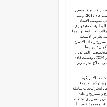
رة قارية سنوية لخفض
الطلب على المخدرات منذ عام 2015. وتمثل
ي مفوضية الاتحاد
الوطنية المعنية بنزع
لإدماج التابعة لها، مما
رصة لعرض الأنشطة
لتسريح وإعادة الإدماج
ران تتيح أيضا
المتخصصين المدعوين.
وعقدت مشاورة هذا العام في أروشا. تنزانيا في الفترة من 10 إلى 13 ديسمبر 2024 ، وضمت قادة
ن العلاج: نحو تعزيز
لجامعة الأمريكية
زيز تركيز الجامعة
ماد استراتيجيات شاملة
 والتسريح وإعادة
يكلي والسريري. تحدثت
اونية المصممة خصيصا