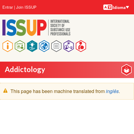
Idiomas
Pular
Menu
Entrar
Join ISSUP
Idioma
para
da
o
conta
conteúdo
do
principal
usuário
Navegação
principal
Addictology
Mensagem
This page has been machine translated from
inglês
.
de
aviso