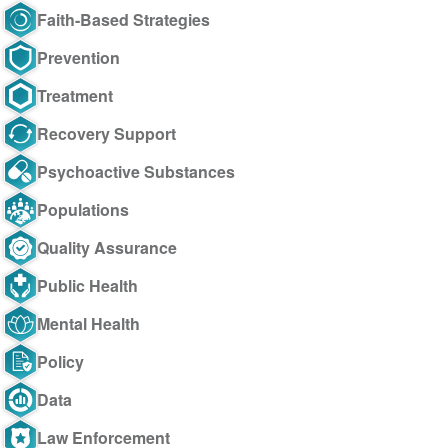
Faith-Based Strategies
Prevention
Treatment
Recovery Support
Psychoactive Substances
Populations
Quality Assurance
Public Health
Mental Health
Policy
Data
Law Enforcement