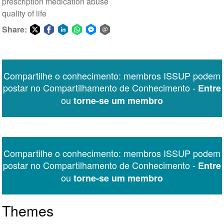
prescription medication abuse
quality of life
Share:
Share
Share
Share
Share
Share
Share
on
on
on
on
on
via
Twitter
Facebook
LinkedIn
WhatsApp
Facebook
email
Compartilhe o conhecimento: membros ISSUP podem
Messenger
postar no Compartilhamento de Conhecimento -
Entre
ou
torne-se um membro
Compartilhe o conhecimento: membros ISSUP podem
postar no Compartilhamento de Conhecimento -
Entre
ou
torne-se um membro
Themes