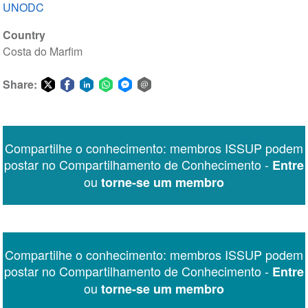
UNODC
Country
Costa do Marfim
Share:
Share
Share
Share
Share
Share
Share
on
on
on
on
on
via
Twitter
Facebook
LinkedIn
WhatsApp
Facebook
email
Compartilhe o conhecimento: membros ISSUP podem
Messenger
postar no Compartilhamento de Conhecimento -
Entre
ou
torne-se um membro
Compartilhe o conhecimento: membros ISSUP podem
postar no Compartilhamento de Conhecimento -
Entre
ou
torne-se um membro