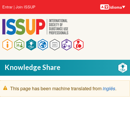
Idiomas
Pular
Menu
Entrar
Join ISSUP
Idioma
para
da
o
conta
conteúdo
do
principal
usuário
Navegação
principal
Knowledge Share
Mensagem
This page has been machine translated from
inglês
.
de
aviso