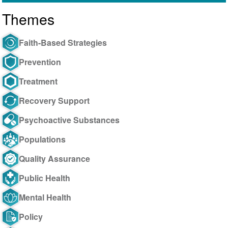
Themes
Faith-Based Strategies
Prevention
Treatment
Recovery Support
Psychoactive Substances
Populations
Quality Assurance
Public Health
Mental Health
Policy