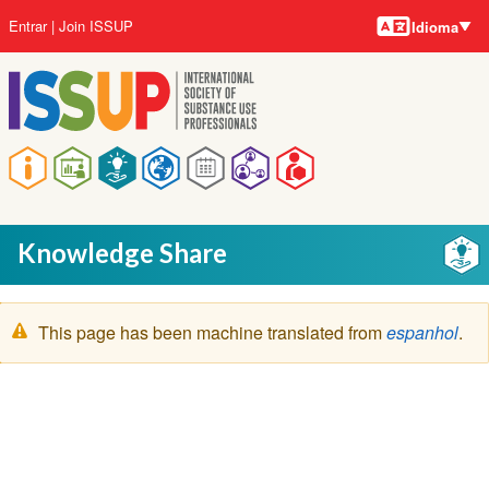
Idiomas
Pular
Menu
Entrar
Join ISSUP
Idioma
para
da
o
conta
conteúdo
do
principal
usuário
Navegação
principal
Knowledge Share
Mensagem
This page has been machine translated from
espanhol
.
de
aviso