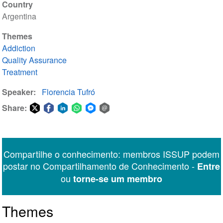
Country
Argentina
Themes
Addiction
Quality Assurance
Treatment
Speaker
Florencia Tufró
Share:
Share
Share
Share
Share
Share
Share
on
on
on
on
on
via
Twitter
Facebook
LinkedIn
WhatsApp
Facebook
email
Compartilhe o conhecimento: membros ISSUP podem
Messenger
postar no Compartilhamento de Conhecimento -
Entre
ou
torne-se um membro
Themes