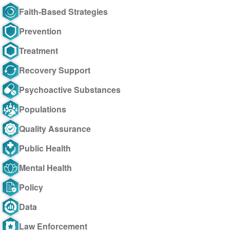
Faith-Based Strategies
Prevention
Treatment
Recovery Support
Psychoactive Substances
Populations
Quality Assurance
Public Health
Mental Health
Policy
Data
Law Enforcement