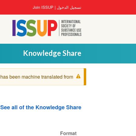
تجاوز
User
تسجيل الدخول
Join ISSUP
إلى
account
المحتوى
menu
الرئيسي
Knowledge Share
رسالة
 has been machine translated from
التحذير
See all of the Knowledge Share
Format