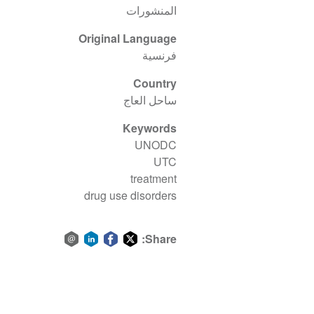
المنشورات
Original Language
فرنسية
Country
ساحل العاج
Keywords
UNODC
UTC
treatment
drug use disorders
Share:
Share
Share
Share
Share
via
on
on
on
email
LinkedIn
Facebook
Twitter