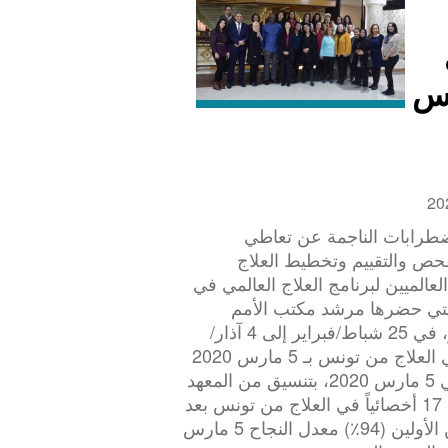
في
 إلى 5 مارس
الاضطرابات الناجمة عن تعاطي
لفحص والتقييم وتخطيط العلاج
العالميين لبرنامج العلاج العالمي في
التي حضرها مرشد مكتب الأمم
المتحدة المعني بالمخدرات والجريمة في كوت ديفوار، في 25 شباط/فبراير إلى 4 آذار/
مارس 2020 في تونس، تونس. ثم قام 18 أخصائياً في العلاج من تونس بـ 5 مارس 2020
بإجراء امتحان شهادة المعهد الدولي للمكابين الأول في 5 مارس 2020، بتنسيق من المعهد
الوطني للصحة العامة بوزارة الصحة التونسية. ثم قام 17 أخصائياً في العلاج من تونس بعد
ذلك بخضوع امتحان شهادة معهد المحاسبين القانونيين الأولين (94٪) معدل النجاح 5 مارس