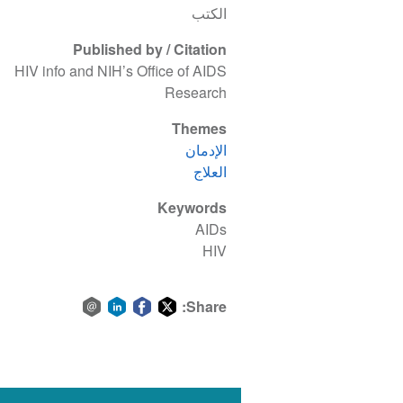
الكتب
Published by / Citation
HIV info and NIH’s Office of AIDS
Research
Themes
الإدمان
العلاج
Keywords
AIDs
HIV
Share:
Share
Share
Share
Share
via
on
on
on
email
LinkedIn
Facebook
Twitter