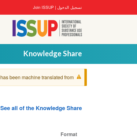
تجاوز
User
تسجيل الدخول
Join ISSUP
إلى
account
المحتوى
menu
الرئيسي
Knowledge Share
رسالة
 has been machine translated from
التحذير
See all of the Knowledge Share
Format