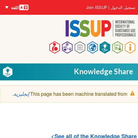
اللغات
تجاوز
User
تسجيل الدخول
Join ISSUP
اللغة
إلى
account
المحتوى
menu
الرئيسي
Main
navigation
Knowledge Share
رسالة
This page has been machine translated from
إنجليزية
.
التحذير
See all of the Knowledge Share