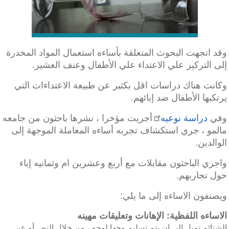
وقد اتجهت البحوث المتعلقة بأساءه استعمال المواد المخدرة
إلى التركيز علي الاعتداء علي الأطفال وعنف العشير.
وكانت هناك دراسات اقل بكثير عن طبيعة الاعتداءات التي
يرتكبها الأطفال ضد إبائهم.
وفي
دراسة نوعيه
أجريت مؤخرا ، نشرها باحثون من جامعه
مالمو ، جري استكشاف تجربه أساءه المعاملة الموجهة إلى
الوالدين.
واجري الباحثون مقابلات مع أربع وعشرين ام وثمانيه إباء
حول تجاربهم.
ويصنفون الاساءه إلى ما يلي:
الاساءه اللفظية: الإهانات وتعليقات مهينه
الشتائم تميل إلى ان يتم تسليم وجها لوجه ، من خلال النص أو عن