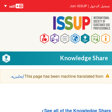
اللغات
تجاوز
User
تسجيل الدخول
Join ISSUP
اللغة
إلى
account
المحتوى
menu
الرئيسي
Main
navigation
Knowledge Share
رسالة
This page has been machine translated from
إنجليزية
.
التحذير
See all of the Knowledge Share