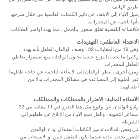
طريق الهاتف
يميل الاباء إلى الابتعاد عن تاثير الكلمات القاسية من خلال شرحها
بأنها ناجمه عن المخدرات.
فالاساءه
اللفظية تخلق شعورا بالخجل ، مما يهدد أواصر العلاقات.
الاعتداء العاطفي: التهديدات
وفي 18 من المقابلات 32 ، وصف الوالدان الطفل بأنه يهدد
وكثيرا ما يحدث النزاع عندما يحاول الوالدان منع استمرار تعاطي
الطفل للمخدرات
ومره أخرى ، ينظر الوالدان إلى الاساءه الناجمة عن حاجه طفلهما
غير الملبية إلى المساعدة في مشاكل المخدرات بدلا من
أطفالهما.
الاساءه المالية: الاضرار بالممتلكات والممتلكات
وابلغ الوالدان عن وقوع مثل هذا الضرر في 11 مقابله من 32.
مشاعر التخويف والعار تمنع الاباء من الإبلاغ عن طفلهم إلى
الشرطة
في بعض الحالات تدمير الكائنات استبدال إيذاء الوالدين
الضرر يحدث عاده عندما يكون الطفل حنين أو الانسحاب من