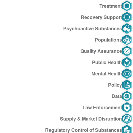
Treatment
Recovery Support
Psychoactive Substances
Populations
Quality Assurance
Public Health
Mental Health
Policy
Data
Law Enforcement
Supply & Market Disruption
Regulatory Control of Substances