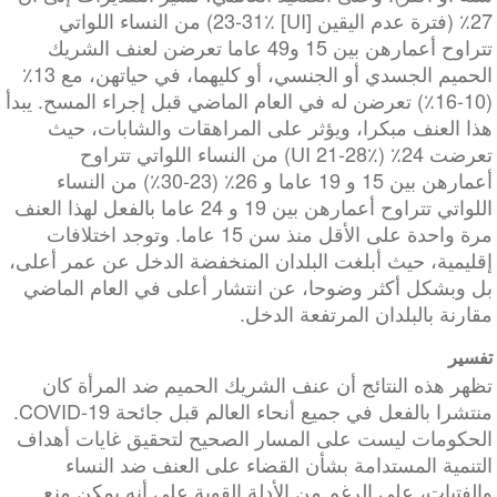
27٪ (فترة عدم اليقين [UI] 23-31٪) من النساء اللواتي
تتراوح أعمارهن بين 15 و49 عاما تعرضن لعنف الشريك
الحميم الجسدي أو الجنسي، أو كليهما، في حياتهن، مع 13٪
(10-16٪) تعرضن له في العام الماضي قبل إجراء المسح. يبدأ
هذا العنف مبكرا، ويؤثر على المراهقات والشابات، حيث
تعرضت 24٪ (UI 21-28٪) من النساء اللواتي تتراوح
أعمارهن بين 15 و 19 عاما و 26٪ (23-30٪) من النساء
اللواتي تتراوح أعمارهن بين 19 و 24 عاما بالفعل لهذا العنف
مرة واحدة على الأقل منذ سن 15 عاما. وتوجد اختلافات
إقليمية، حيث أبلغت البلدان المنخفضة الدخل عن عمر أعلى،
بل وبشكل أكثر وضوحا، عن انتشار أعلى في العام الماضي
مقارنة بالبلدان المرتفعة الدخل.
تفسير
تظهر هذه النتائج أن عنف الشريك الحميم ضد المرأة كان
منتشرا بالفعل في جميع أنحاء العالم قبل جائحة COVID-19.
الحكومات ليست على المسار الصحيح لتحقيق غايات أهداف
التنمية المستدامة بشأن القضاء على العنف ضد النساء
والفتيات، على الرغم من الأدلة القوية على أنه يمكن منع