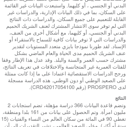
البدني أو الجنسي ، أو كليهما. واستبعدت البيانات غير القائمة
على السكان، بما في ذلك البيانات الإدارية، والدراسات غير
القابلة للتعميم على جميع السكان، والدراسات ذات النتائج
التي لم توفر سوى الانتشار المشترك لعنف الشريك الحميم
البدني أو الجنسي، أو كليهما، مع أشكال أخرى من العنف،
والدراسات التي لا توفر بيانات كافية للسماح بالاستقراء أو
الإسناد. لقد طورنا نموذجا بايزي متعدد المستويات لتقدير
عنف الشريك الحميم مدى الحياة والعام الماضي بشكل
مشترك حسب العمر والسنة والبلد. وقد عدل هذا الإطار وفقا
للفئات العمرية غير المتجانسة والاختلافات في تعريف النتائج،
ورجح الدراسات الاستقصائية اعتمادا على ما إذا كانت ممثلة
على الصعيد الوطني أو دون الوطني. هذه الدراسة مسجلة
لدى PROSPERO (رقم CRD42017054100).
النتائج
وتضم قاعدة البيانات 366 دراسة مؤهلة، تضم استجابات 2
مليون امرأة. وتم الحصول على بيانات من 161 بلدا ومنطقة،
تغطي 90 في المائة من سكان العالم من النساء والفتيات (15
سنة أو أكثر). وعلى الصعيد العالمي، تشير التقديرات إلى أن