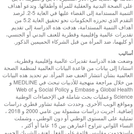
على الصحة البدنية والعقلية للمرأة وأطفالها. وتدعو أهداف
التنمية المستدامة إلى القضاء عليها في الغاية 5-2. لرصد
التقدم الذي تحرزه الحكومات نحو تحقيق الغاية 5.2 من
أهداف التنمية المستدامة، هدفت هذه الدراسة إلى تقديم
تقديرات عالمية وإقليمية وقطرية للعنف البدني أو الجنسي،
أو كليهما، ضد المرأة من قبل الشركاء الحميمين الذكور.
أساليب
وضعت هذه الدراسة تقديرات عالمية وإقليمية وقطرية،
استنادا إلى بيانات من قاعدة البيانات العالمية لمنظمة الصحة
العالمية بشأن انتشار العنف ضد المرأة. تم تحديد هذه البيانات
من خلال مراجعة منهجية للأدبيات تبحث في MEDLINE و
Global Health و Embase و Social Policy و Web of
Science وعمليات بحث شاملة في الإحصاءات الوطنية
ومواقع الويب الأخرى. وحددت عملية تشاور قطري دراسات
إضافية. أجريت دراسات مشمولة بين عامي 2000 و 2018 ،
تمثيلية على المستوى الوطني أو دون الوطني ، وشملت
النساء اللواتي تتراوح أعمارهن بين 15 عاما أو أكثر ،
واستخدمت مقاييس قائمة على الفعل لعنف الشريك الحميم