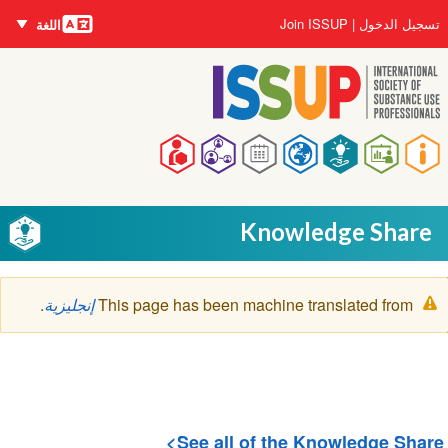
اللغات
تجاوز
User
تسجيل الدخول
Join ISSUP
اللغة
إلى
account
المحتوى
menu
الرئيسي
Main
navigation
Knowledge Share
رسالة
This page has been machine translated from
إنجليزية
.
التحذير
See all of the Knowledge Share