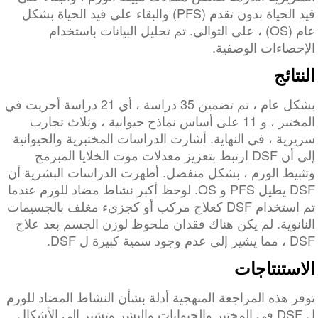
قيد الحياة بدون تقدم (PFS) والبقاء على قيد الحياة بشكل
عام (OS) ، على التوالي. تم تحليل البيانات باستخدام
الإحصاءات الوصفية.
النتائج
بشكل عام ، تم تضمين 35 دراسة ، أي 21 دراسة أجريت في
المختبر ، و 11 على أساس نماذج حيوانية ، وثلاث تجارب
سريرية ، في النهاية. أشارت الدراسات المختبرية والحيوانية
إلى أن DSF ارتبط بتعزيز معدلات موت الخلايا المبرمج
وتثبيط الورم ، بشكل منفصل. أظهرت الدراسات البشرية أن
DSF يطيل PFS و OS. لوحظ أكبر نشاط مضاد للورم عندما
تم استخدام DSF كعلاج مركب أو كجزيء مغلف بالجسيمات
النانوية. لم يكن هناك فقدان ملحوظ لوزن الجسم بعد علاج
DSF ، مما يشير إلى عدم وجود سمية كبيرة ل DSF.
الاستنتاجات
توفر هذه المراجعة المنهجية أدلة بشأن النشاط المضاد للورم
ل DSF في المختبر والحيوانات والبشر وتشير إلى الأشكال