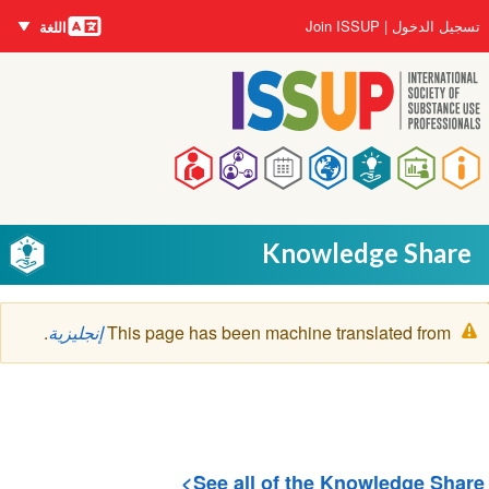
اللغات
تجاوز
User
تسجيل الدخول
Join ISSUP
اللغة
إلى
account
المحتوى
menu
الرئيسي
Main
navigation
Knowledge Share
رسالة
This page has been machine translated from
إنجليزية
.
التحذير
See all of the Knowledge Share