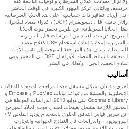
ولا تزال معدلات اعتلال السرطان والوفيات الناجمة عنه
مرتفعة، وبالتالي، تركز الجهود الكبيرة في الوقت الحاضر
على إيجاد عقاقير ذات حساسية أعلى ضد الخلايا السرطانية
وآثار جانبية أقل. ديسولفيرام (DSF) ، كدواء مضاد للكحول ،
يقتل الخلايا السرطانية عن طريق تحفيز موت الخلايا
المبرمج. درست العديد من الدراسات قبل السريرية
والسريرية إمكانية إعادة استخدام DSF كعلاج مضاد
للسرطان. تهدف هذه المراجعة المنهجية إلى تقييم الأدلة
المتعلقة بالنشاط المضاد للأورام ل DSF في المختبر وفي
نماذج الجسم الحي ، وكذلك في البشر.
أساليب
أجرى مؤلفان بشكل مستقل هذه المراجعة المنهجية للمقالات
الإنجليزية والصينية من قواعد بيانات PubMed و Embase و
Cochrane Library حتى يوليو 2019. الدراسات المؤهلة في
المختبر اللازمة لتشمل تقييمات لمعدل موت الخلايا المبرمج
عن طريق قياس التدفق الخلوي باستخدام يوديد الملحق V /
البروبيديوم ، والدراسات في النماذج الحيوانية والتجارب
السريرية اللازمة لفحص معدلات تثبيط الورم ، والبقاء على