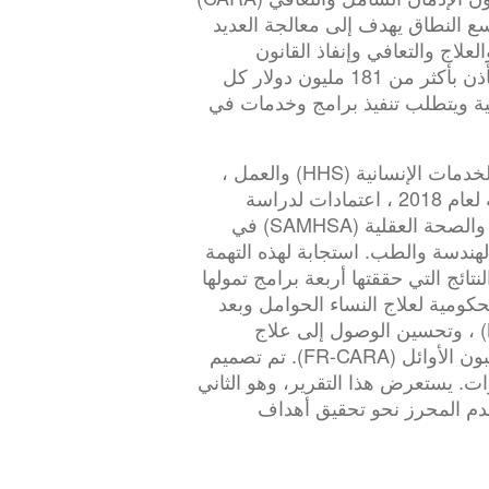
و 2016. CARA هو تشريع واسع النطاق يهدف إلى معالجة العديد
لعلاج والتعافي وإنفاذ القانون
وإصلاح العدالة الجنائية وعكس الجرعة الزائدة. وهو يأذن بأكثر من 181 مليون دولار كل
نية ويتطلب تنفيذ برامج وخدمات في
بعد إقرار CARA ، أدرجت وزارات التعليم والصحة والخدمات الإنسانية (HHS) والعمل ،
جنبا إلى جنب مع قانون اعتمادات الوكالات ذات الصلة لعام 2018 ، اعتمادات لدراسة
مكونات إدارة خدمات إساءة استخدام المواد المخدرة والصحة العقلية (SAMHSA) في
 والهندسة والطب. استجابة لهذه التهمة
ائج التي حققتها أربعة برامج تمولها
التجريبية الحكومية لعلاج النساء الحوامل وبعد
الولادة (PPW-PLT) ، وبناء مجتمعات التعافي (BCOR) ، وتحسين الوصول إلى علاج
الجرعة الزائدة (OD Treatment Access) ، والمستجيبون الأوائل (FR-CARA). تم تصميم
جنة لينتج عنها ثلاثة تقارير على مدى 5 سنوات. يستعرض هذا التقرير، وهو الثاني
تقدم المحرز نحو تحقيق أهداف