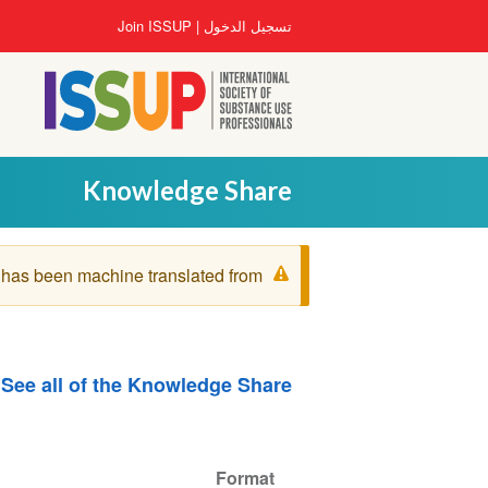
تجاوز
User
تسجيل الدخول
Join ISSUP
إلى
account
المحتوى
menu
الرئيسي
Knowledge Share
رسالة
 has been machine translated from
التحذير
See all of the Knowledge Share
Format