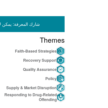
شارك المعرفة: يمكن لأعضاء جمعية ISSUP ال
Themes
Faith-Based Strategies
Recovery Support
Quality Assurance
Policy
Supply & Market Disruption
Responding to Drug-Related
Offending