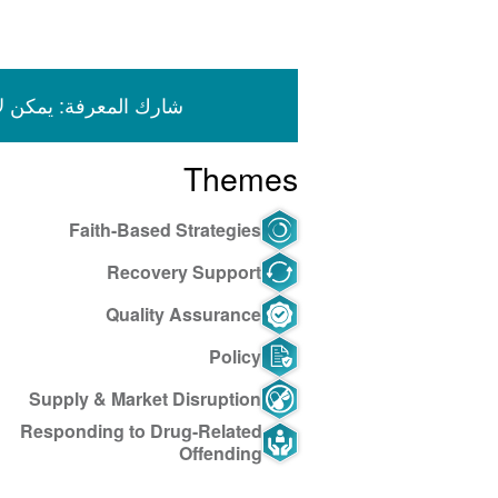
email
LinkedIn
Facebook
Twitter
شارك المعرفة: يمكن لأعضاء جمعية ISSUP ال
Themes
Faith-Based Strategies
Recovery Support
Quality Assurance
Policy
Supply & Market Disruption
Responding to Drug-Related
Offending