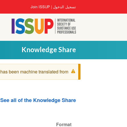
تجاوز
User
تسجيل الدخول
Join ISSUP
إلى
account
المحتوى
menu
الرئيسي
Knowledge Share
رسالة
 has been machine translated from
التحذير
See all of the Knowledge Share
Format