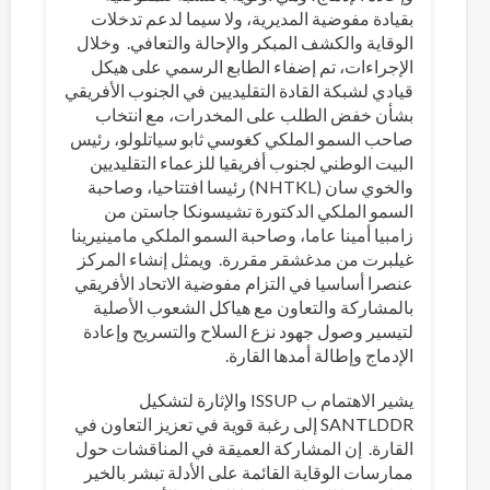
بقيادة مفوضية المديرية، ولا سيما لدعم تدخلات
الوقاية والكشف المبكر والإحالة والتعافي. وخلال
الإجراءات، تم إضفاء الطابع الرسمي على هيكل
قيادي لشبكة القادة التقليديين في الجنوب الأفريقي
بشأن خفض الطلب على المخدرات، مع انتخاب
صاحب السمو الملكي كغوسي ثابو سياتلولو، رئيس
البيت الوطني لجنوب أفريقيا للزعماء التقليديين
والخوي سان (NHTKL) رئيسا افتتاحيا، وصاحبة
السمو الملكي الدكتورة تشيسونكا جاستن من
زامبيا أمينا عاما، وصاحبة السمو الملكي مامينيرينا
غيلبرت من مدغشقر مقررة. ويمثل إنشاء المركز
عنصرا أساسيا في التزام مفوضية الاتحاد الأفريقي
بالمشاركة والتعاون مع هياكل الشعوب الأصلية
لتيسير وصول جهود نزع السلاح والتسريح وإعادة
الإدماج وإطالة أمدها القارة.
يشير الاهتمام ب ISSUP والإثارة لتشكيل
SANTLDDR إلى رغبة قوية في تعزيز التعاون في
القارة. إن المشاركة العميقة في المناقشات حول
ممارسات الوقاية القائمة على الأدلة تبشر بالخير