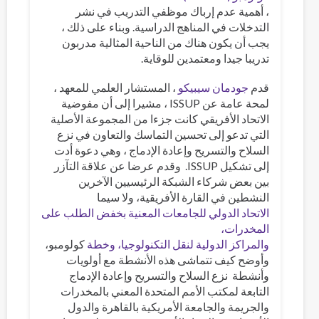
، أهمية عدم إرباك موظفي التدريب في نشر
التدخلات في المناهج الدراسية. وبناء على ذلك ،
يجب أن يكون هناك من الناحية المثالية مدربون
تدريبا جيدا ومعتمدين للوقاية.
قدم
جودمان سيبيكو
، المستشار العلمي للمعهد ،
لمحة عامة عن ISSUP ، مشيرا إلى أن مفوضية
الاتحاد الأفريقي كانت جزءا من المجموعة الأصلية
التي تدعو إلى تحسين التماسك والتعاون في نزع
السلاح والتسريح وإعادة الإدماج ، وهي دعوة أدت
إلى تشكيل ISSUP. وقدم عرضا عن علاقة التآزر
بين بعض شركاء الشبكة الرئيسيين الآخرين
النشطين في القارة الأفريقية، ولا سيما
الاتحاد الدولي للجامعات المعنية بخفض الطلب على
المخدرات،
والمراكز الدولية لنقل التكنولوجيا، وخطة
كولومبو،
وأوضح كيف تتماشى هذه الأنشطة مع أولويات
وأنشطة نزع السلاح والتسريح وإعادة الإدماج
التابعة لمكتب الأمم المتحدة المعني بالمخدرات
والجريمة والجامعة الأمريكية بالقاهرة والدول