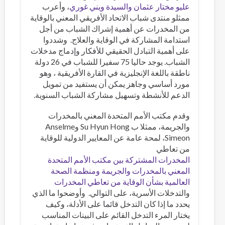
عليو مختار عثمان
والسيدة ويني غوري
، وأعرب
ممثلو منتدى شباب الاتحاد الأفريقي المعني بالوقاية
من المخدرات عن أهمية إشراك الشباب من أجل
استدامة المشاركة في الوقاية والعلاج. وشددوا
على أهمية التبادل الحقيقي للأفكار وإدماج مدخلات
الشباب. يوجد حاليا 75 سفيرا للشباب في 26 دولة
ناطقة باللغة الإنجليزية في القارة الأفريقية ، وهو
مورد أساسي وجاهز يمكن أن يستفيد من تمويل
الدعم للأنشطة وتسهيل مشاركة الشباب السنوية.
وقدم مكتب الأمم المتحدة المعني بالمخدرات
والجريمة، ممثلا ب Su Hyun Hong وAnselme
Simeon، لمحة عامة عن المعايير الدولية للوقاية
من تعاطي
المخدرات المشتركة بين مكتب الأمم المتحدة
المعني بالمخدرات والجريمة ومنظمة الصحة
العالمية بشأن الوقاية من تعاطي المخدرات
والتدخلات الأسرية، على التوالي. وأوضحوا ما الذي
يحدد ما إذا كان التدخل قائما على الأدلة، وكيف
يختار المرء التدخل القائم على البينات المناسب