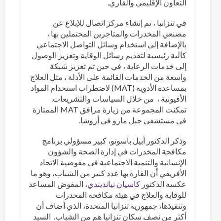
التعاون الإقليمي والقاري.
في تنزانيا ، تم إنشاء مركز اتصال للإبلاغ عن
مصنعي المخدرات والمتاجرين المحتملين بها ،
بالإضافة إلى استخدام وسائل التواصل الاجتماعي
كآلية رئيسية لتقديم رسائل الوقاية وتعزيز الوصول
إلى خدمات الرعاية ، في حين تم تعزيز شبكة
واسعة من الخدمات القائمة على الأدلة ، مثل العلاج
بمساعدة الأدوية (MAT) لاضطراب استخدام المواد
الأفيونية ، من خلال السياسات والتشريعات.
تمكنت المجموعة من زيارة مرافق MAT الممتازة
في مستشفى جبل مارو في أروشا.
وذكر الدكتور أبيل باسوتو، كبير مسؤولي برنامج
مكافحة المخدرات في إدارة الصحة والشؤون
الإنسانية والتنمية الاجتماعية في مفوضية الاتحاد
الأفريقي أن القارة بها عدد كبير من الشباب، وهو ما
عكسه الدكتور
كاسيان نيانديندي
، المفوض المساعد
للوقاية والعلاج في هيئة مكافحة المخدرات
وتنفيذها، جمهورية تنزانيا المتحدة، الذي أضاف أن
أكثر من نصف سكان تنزانيا هم من الشباب. السيد