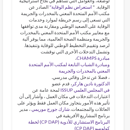
لوضعه، والعوامل التي تساهم في نجاح استراتيجية
الوقاية. "
استعراض نظم الوقاية"
الصادر عن
مكتب الأمم المتحدة المعني بالمخدرات والجريمة
التي تسعى إلى رسم خريطة لموارد وخدمات
الوقاية على الصعيد الوطني ومقارنة مدى توافقها
مع معايير مكتب الأمم المتحدة المعني بالمخدرات
والجريمة ومنظمة الصحة العالمية، مما يوفر آلية
لرصد وتقييم التخطيط الوطني للوقاية وتنفيذها.
وتشمل التدخلات الأخرى التي نوقشت
مبادرة CHAMPS
،
ومبادرة الشباب التابعة لمكتب الأمم المتحدة
المعني بالمخدرات والجريمة
، فضلا عن تدخل وقائي مدرسي.
الدكتورة نادين هاركر
، قدم عضو
في المجلس العلمي ISSUP
لمحة عامة عن
اعتبارات التدخلات في مكان العمل ، وأشار إلى أن
تأثير هذه الأمور يتجاوز مكان العمل فقط ويؤثر على
العائلات والمجتمعات.
شارك جورج موريمي
، مدير
برنامج المشاريع الأفريقية في
البرنامج الاستشاري للأدوية (CP DAP) لخطة
كولومبو (CP DAP)