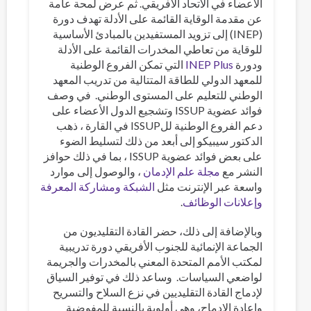
الأعضاء في الاتحاد الأفريقي. ثم عرض لمحة عامة
عن مقدمة الوقاية القائمة على الأدلة تهدف دورة
(INEP) إلى تزويد المستفيدين بالمبادئ الأساسية
للوقاية من تعاطي المخدرات القائمة على الأدلة
ودورة
INEP Plus
التي تمكن الفروع الوطنية
للمعهد الدولي للطاقة المتتالية من تدريب المعهد
الوطني للتعليم على المستوى الوطني. في وصف
فوائد عضوية ISSUP وتشجيع الدول الأعضاء على
دعم الفروع الوطنية للISSUP في القارة ، ذهب
الدكتور سيبيكو إلى أبعد من ذلك لتسليط الضوء
على بعض فوائد عضوية ISSUP ، بما في ذلك حوافز
النشر مع
مجلة علم الإدمان
، والوصول إلى موارد
واسعة عبر الإنترنت مثل
الشبكة
ومشاركة المعرفة
وإعلانات الوظائف
.
وبالإضافة إلى ذلك، حضر القادة التقليديون من
الجماعة الإنمائية للجنوب الأفريقي دورة تدريبية
لمكتب الأمم المتحدة المعني بالمخدرات والجريمة
لواضعي السياسات. وساعد ذلك في توفير السياق
لإدماج القادة التقليديين في نزع السلاح والتسريح
وإعادة الإدماج، وهي أولوية بالنسبة للمفوضية