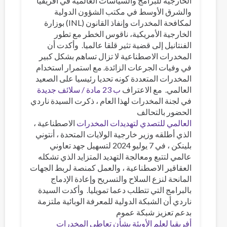
الخارجية للبرامج والسياسات العالمية في أفريقيا
والشرق الأوسط في مكتب الشؤون الدولية
لمكافحة المخدرات وإنفاذ القانون (INL) بوزارة
الخارجية الأمريكية، ناقوس الخطر مع تطور
الفنتانيل إلى قضية تثير قلقا عالميا. وأكدت أن
المخدرات الاصطناعية لا تزال تساهم بشكل كبير
في وفيات الجرعات الزائدة. مع استمرار استخدام
المخدرات المتعددة كونه تحديا رئيسيا على الصعيد
العالمي. مع الاعتراف
ب 23 مادة / سلائف جديدة
في لجنة المخدرات لهذا العام ، ذكرت السيدة ناردي
الحضور بالتحالف
العالمي للتصدي لتهديدات المخدرات
الاصطناعية ،
الذي أطلقه وزير خارجية الولايات المتحدة ، أنتوني
بلينكن ، في 7 يوليو 2024 لتسهيل جهد تعاوني
عالمي لتتبع ومعالجة التهديد المتزايد الذي تشكله
العقاقير الاصطناعية ، والعمل كمنصة لربط الجهات
المانحة لنزع السلاح والتسريح وإعادة الإدماج
بالبرامج التي تتطلب دعما تمويليا. وأكدت السيدة
ناردي أن الشبكة الدولية للمعرفة الوبائية ملتزمة
بدعم تعزيز شبكة عموم
أفريقيا لعلم الأوبئة بشأن تعاطي المخدرات