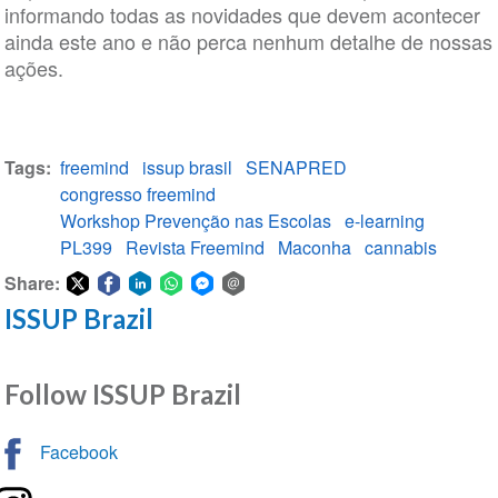
informando todas as novidades que devem acontecer
ainda este ano e não perca nenhum detalhe de nossas
ações.
Tags
freemind
issup brasil
SENAPRED
congresso freemind
Workshop Prevenção nas Escolas
e-learning
PL399
Revista Freemind
Maconha
cannabis
Share:
ISSUP Brazil
Share
Share
Share
Share
Share
Share
on
on
on
on
on
via
Twitter
Facebook
LinkedIn
WhatsApp
Facebook
email
Follow ISSUP Brazil
Messenger
Facebook