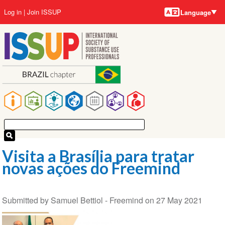
Language
Skip
User
Log in
Join ISSUP
Language
to
account
main
menu
content
Main
navigation
Visita a Brasília para tratar
novas ações do Freemind
Submitted by
Samuel Bettiol - Freemind
on
27 May 2021