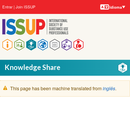
Idiomas
Pular
Menu
Entrar
Join ISSUP
Idioma
para
da
o
conta
conteúdo
do
principal
usuário
Navegação
principal
Knowledge Share
Mensagem
This page has been machine translated from
inglês
.
de
aviso