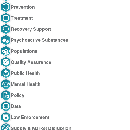
Prevention
Treatment
Recovery Support
Psychoactive Substances
Populations
Quality Assurance
Public Health
Mental Health
Policy
Data
Law Enforcement
Supply & Market Disruption