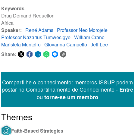
Keywords
Drug Demand Reduction
Africa
Speaker
René Adams
Professor Neo Morojele
Professor Nazarius Tumwesigye
William Crano
Maristela Monteiro
Giovanna Campello
Jeff Lee
Share:
Share
Share
Share
Share
Share
Share
on
on
on
on
on
via
Twitter
Facebook
LinkedIn
WhatsApp
Facebook
email
Compartilhe o conhecimento: membros ISSUP podem
Messenger
postar no Compartilhamento de Conhecimento -
Entre
ou
torne-se um membro
Themes
Faith-Based Strategies