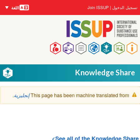
اللغات
تجاوز
User
تسجيل الدخول
Join ISSUP
اللغة
إلى
account
المحتوى
menu
الرئيسي
Main
navigation
Knowledge Share
رسالة
This page has been machine translated from
إنجليزية
.
التحذير
See all of the Knowledge Share