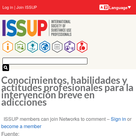
Language
Skip
User
Log in
Join ISSUP
Language
to
account
main
menu
content
Main
navigation
Conocimientos, habilidades y
actitudes profesionales para la
intervención breve en
adicciones
ISSUP members can join Networks to comment –
Sign in
or
become a member
Fuente: