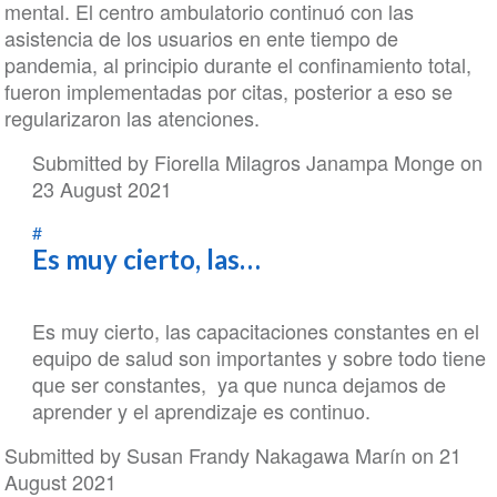
mental. El centro ambulatorio continuó con las
asistencia de los usuarios en ente tiempo de
pandemia, al principio durante el confinamiento total,
fueron implementadas por citas, posterior a eso se
regularizaron las atenciones.
Submitted by
Fiorella Milagros Janampa Monge
on
23 August 2021
In
#
Es muy cierto, las…
reply
to
La
Es muy cierto, las capacitaciones constantes en el
capacitación
equipo de salud son importantes y sobre todo tiene
constante
que ser constantes, ya que nunca dejamos de
es…
aprender y el aprendizaje es continuo.
by
Shirley
Submitted by
Susan Frandy Nakagawa Marín
on 21
Patricia
August 2021