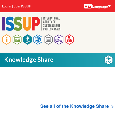
Language
Skip
User
Log in
Join ISSUP
Language
to
account
main
menu
content
Main
navigation
Knowledge Share
See all of the Knowledge Share