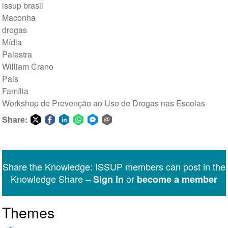
issup brasil
Maconha
drogas
Mídia
Palestra
William Crano
Pais
Família
Workshop de Prevenção ao Uso de Drogas nas Escolas
Share:
Share
Share
Share
Share
Share
Share
on
on
on
on
on
via
Twitter
Facebook
LinkedIn
WhatsApp
Facebook
email
Share the Knowledge: ISSUP members can post in the
Messenger
Knowledge Share –
or
Sign in
become a member
Themes