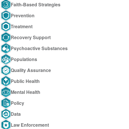
Faith-Based Strategies
Prevention
Treatment
Recovery Support
Psychoactive Substances
Populations
Quality Assurance
Public Health
Mental Health
Policy
Data
Law Enforcement