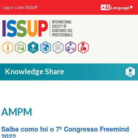
Language
Skip
User
Log in
Join ISSUP
Language
to
account
main
menu
content
Main
navigation
Knowledge Share
AMPM
Saiba como foi o 7º Congresso Freemind
2022