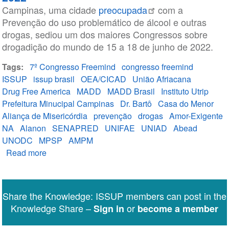
Campinas, uma cidade
preocupada
com a
Prevenção do uso problemático de álcool e outras
drogas, sediou um dos maiores Congressos sobre
drogadição do mundo de 15 a 18 de junho de 2022.
Tags
7º Congresso Freemind
congresso freemind
ISSUP
issup brasil
OEA/CICAD
União Afriacana
Drug Free America
MADD
MADD Brasil
Instituto Utrip
Prefeitura Minucipal Campinas
Dr. Bartô
Casa do Menor
Aliança de Misericórdia
prevenção
drogas
Amor-Exigente
NA
Alanon
SENAPRED
UNIFAE
UNIAD
Abead
UNODC
MPSP
AMPM
Read more
about
Saiba
como
foi
Share the Knowledge: ISSUP members can post in the
o
Knowledge Share –
or
Sign in
become a member
7º
Congresso