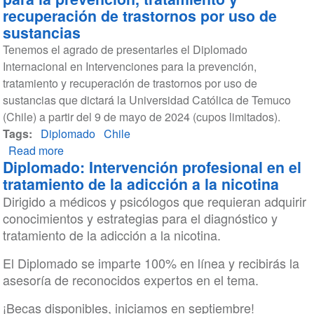
recuperación de trastornos por uso de
sustancias
Tenemos el agrado de presentarles el Diplomado
Internacional en Intervenciones para la prevención,
tratamiento y recuperación de trastornos por uso de
sustancias que dictará la Universidad Católica de Temuco
(Chile) a partir del 9 de mayo de 2024 (cupos limitados).
Tags
Diplomado
Chile
Read more
about
Diplomado: Intervención profesional en el
Diplomado
tratamiento de la adicción a la nicotina
Internacional
Dirigido a médicos y psicólogos que requieran adquirir
en
conocimientos y estrategias para el diagnóstico y
Intervenciones
tratamiento de la adicción a la nicotina.
para
la
El Diplomado se imparte 100% en línea y recibirás la
prevención,
asesoría de reconocidos expertos en el tema.
tratamiento
y
¡Becas disponibles, iniciamos en septiembre!