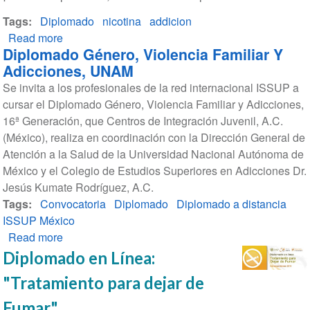
recuperación
Tags
Diplomado
de
nicotina
addicion
Read more
trastornos
about
Diplomado Género, Violencia Familiar Y
por
Diplomado:
Adicciones, UNAM
uso
Intervención
Se invita a los profesionales de la red internacional ISSUP a
de
profesional
cursar el Diplomado Género, Violencia Familiar y Adicciones,
sustancias
en
16ª Generación, que Centros de Integración Juvenil, A.C.
el
(México), realiza en coordinación con la Dirección General de
tratamiento
Atención a la Salud de la Universidad Nacional Autónoma de
de
México y el Colegio de Estudios Superiores en Adicciones Dr.
la
Jesús Kumate Rodríguez, A.C.
adicción
Tags
Convocatoria
a
Diplomado
Diplomado a distancia
ISSUP México
la
Read more
nicotina
about
Diplomado
Diplomado en Línea:
Género,
"Tratamiento para dejar de
Violencia
Familiar
Fumar"