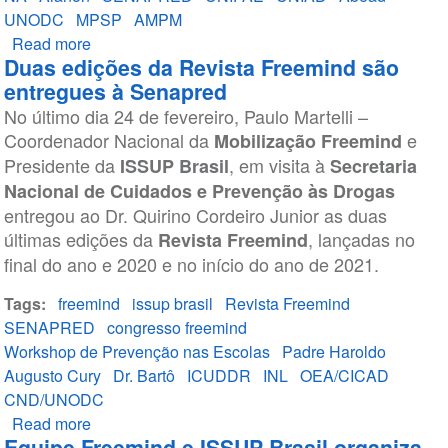
UNODC
MPSP
AMPM
Read more
about
Duas edições da Revista Freemind são
Saiba
entregues à Senapred
como
No último dia 24 de fevereiro, Paulo Martelli –
foi
Coordenador Nacional da
e
o
Mobilização Freemind
Presidente da
7º
, em visita à
ISSUP Brasil
Secretaria
Congresso
Nacional de Cuidados e Prevenção às Drogas
Freemind
entregou ao Dr. Quirino Cordeiro Junior as duas
2022
últimas edições da
, lançadas no
Revista Freemind
final do ano e 2020 e no início do ano de 2021.
Tags
freemind
issup brasil
Revista Freemind
SENAPRED
congresso freemind
Workshop de Prevenção nas Escolas
Padre Haroldo
Augusto Cury
Dr. Bartô
ICUDDR
INL
OEA/CICAD
CND/UNODC
Read more
about
Equipe Freemind e ISSUP Brasil organiza
Duas