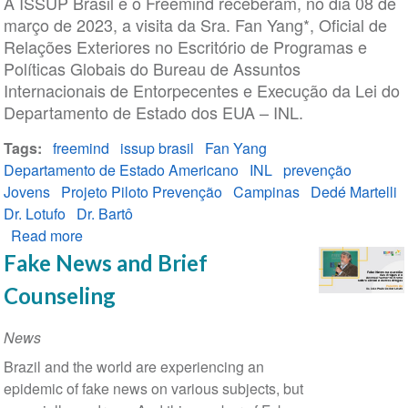
A ISSUP Brasil e o Freemind receberam, no dia 08 de
março de 2023, a visita da Sra. Fan Yang*, Oficial de
Relações Exteriores no Escritório de Programas e
Políticas Globais do Bureau de Assuntos
Internacionais de Entorpecentes e Execução da Lei do
Departamento de Estado dos EUA – INL.
Tags
freemind
issup brasil
Fan Yang
Departamento de Estado Americano
INL
prevenção
Jovens
Projeto Piloto Prevenção
Campinas
Dedé Martelli
Dr. Lotufo
Dr. Bartô
Read more
about
Fan
Fake News and Brief
Yang
Counseling
visita
ISSUP
News
Brasil
Brazil and the world are experiencing an
e
epidemic of fake news on various subjects, but
Freemind