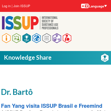
Language
Skip
User
Log in
Join ISSUP
Language
to
account
main
menu
content
Main
navigation
Knowledge Share
Dr. Bartô
Fan Yang visita ISSUP Brasil e Freemind