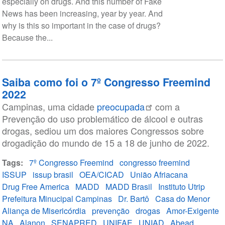
especially on drugs. And this number of Fake
News has been increasing, year by year. And
why is this so important in the case of drugs?
Because the...
Saiba como foi o 7º Congresso Freemind
2022
Campinas, uma cidade
preocupada
com a
Prevenção do uso problemático de álcool e outras
drogas, sediou um dos maiores Congressos sobre
drogadição do mundo de 15 a 18 de junho de 2022.
Tags
7º Congresso Freemind
congresso freemind
ISSUP
issup brasil
OEA/CICAD
União Afriacana
Drug Free America
MADD
MADD Brasil
Instituto Utrip
Prefeitura Minucipal Campinas
Dr. Bartô
Casa do Menor
Aliança de Misericórdia
prevenção
drogas
Amor-Exigente
NA
Alanon
SENAPRED
UNIFAE
UNIAD
Abead