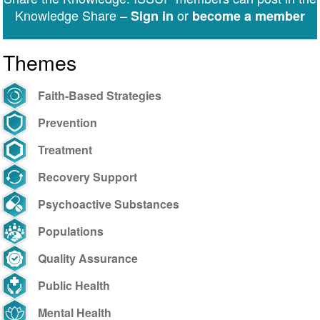
Ações
Knowledge Share –
or
Sign in
become a member
do
Governo
Themes
Federal
do
Brasil
Faith-Based Strategies
na
Prevention
redução
de
Treatment
demanda
Recovery Support
de
drogas
Psychoactive Substances
no
país
Populations
Quality Assurance
Public Health
Mental Health