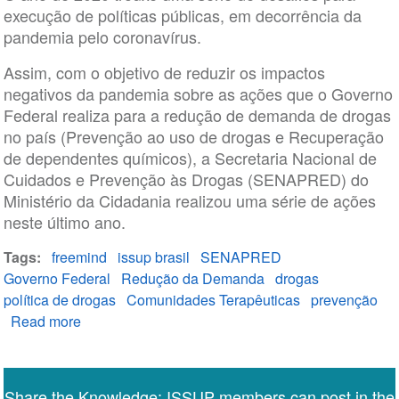
execução de políticas públicas, em decorrência da
Política
pandemia pelo coronavírus.
Nacional
sobre
Assim, com o objetivo de reduzir os impactos
Drogas
negativos da pandemia sobre as ações que o Governo
Federal realiza para a redução de demanda de drogas
no país (Prevenção ao uso de drogas e Recuperação
de dependentes químicos), a Secretaria Nacional de
Cuidados e Prevenção às Drogas (SENAPRED) do
Ministério da Cidadania realizou uma série de ações
neste último ano.
Tags
freemind
issup brasil
SENAPRED
Governo Federal
Redução da Demanda
drogas
política de drogas
Comunidades Terapêuticas
prevenção
Read more
about
Retrospectiva
2020
-
Share the Knowledge: ISSUP members can post in the