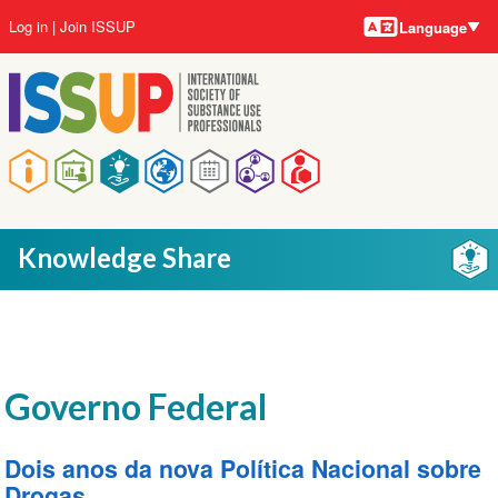
Language
Skip
User
Log in
Join ISSUP
Language
to
account
main
menu
content
Main
navigation
Knowledge Share
Governo Federal
Dois anos da nova Política Nacional sobre
Drogas