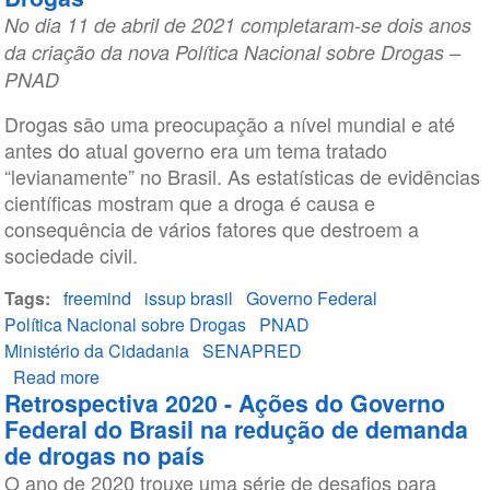
No dia 11 de abril de 2021 completaram-se dois anos
da criação da nova Política Nacional sobre Drogas –
PNAD
Drogas são uma preocupação a nível mundial e até
antes do atual governo era um tema tratado
“levianamente” no Brasil. As estatísticas de evidências
científicas mostram que a droga é causa e
consequência de vários fatores que destroem a
sociedade civil.
Tags
freemind
issup brasil
Governo Federal
Política Nacional sobre Drogas
PNAD
Ministério da Cidadania
SENAPRED
Read more
about
Retrospectiva 2020 - Ações do Governo
Dois
Federal do Brasil na redução de demanda
anos
de drogas no país
da
O ano de 2020 trouxe uma série de desafios para
nova