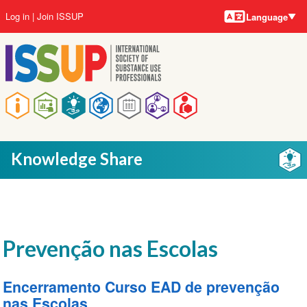
Language
Skip
User
Log in
Join ISSUP
Language
to
account
main
menu
content
Main
navigation
Knowledge Share
Prevenção nas Escolas
Encerramento Curso EAD de prevenção
nas Escolas