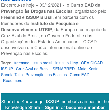
Encerrou-se hoje – 03/12/2021 - o
Curso EAD de
s, organizado pelo
Prevenção às Drogas nas Escola
e
, em parceria com os
Freemind
ISSUP Brasil
treinadores do
Instituto de Pesquisa e
, da Europa e com apoio da
Desenvolvimento UTRIP
Cruz Azul do Brasil, do Governo Federal e das
Organizações dos Estados Americanos – CICAD
desenvolveu um Curso Internacional online de
Prevenção nas Escolas.
Tags
freemind
issup brasil
Instituto Utrip
OEA CICAD
ISSUP
Cruz Azul no Brasil
SENAPRED
Matej Kosir
Sanela Talic
Prevenção nas Escolas
Curso EAD
Read more
about
Encerramento
Curso
EAD
Share the Knowledge: ISSUP members can post in the
de
Knowledge Share –
or
Sign in
become a member
prevenção