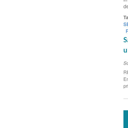
d
T
S
S
u
Sc
RE
En
pr