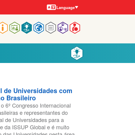
Languages
Language
Main
navigation
l de Universidades com
o Brasileiro
 o 6º Congresso Internacional
asileiras e representantes do
al de Universidades para a
 da ISSUP Global e é muito
o das Universidades nesta área