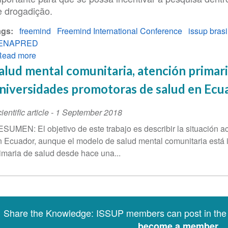
e drogadição.
ags
freemind
Freemind International Conference
issup brasi
ENAPRED
Read more
about
Reunião
alud mental comunitaria, atención primari
do
niversidades promotoras de salud en Ecu
ICUDDR
–
ientific article
-
1 September 2018
Consórcio
SUMEN: El objetivo de este trabajo es describir la situación a
Internacional
 Ecuador, aunque el modelo de salud mental comunitaria está i
de
imaria de salud desde hace una...
Universidades
com
representantes
de
Universidades
Share the Knowledge: ISSUP members can post in th
e
become a member
do