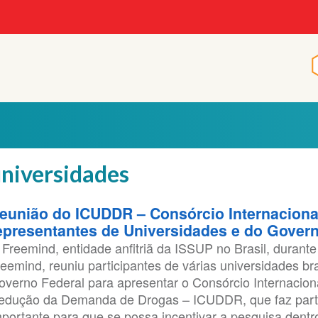
niversidades
eunião do ICUDDR – Consórcio Internaciona
epresentantes de Universidades e do Govern
 Freemind, entidade anfitriã da ISSUP no Brasil, durante
reemind, reuniu participantes de várias universidades br
overno Federal para apresentar o Consórcio Internacion
edução da Demanda de Drogas – ICUDDR, que faz parte
mportante para que se possa incentivar a pesquisa dentr