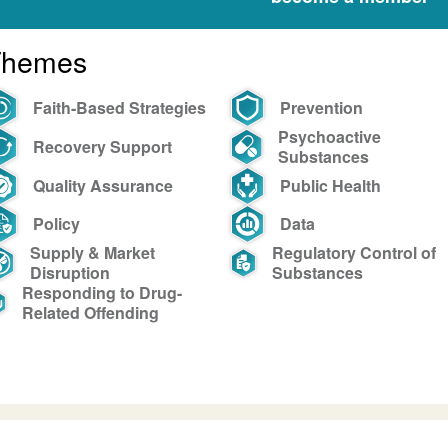
Governo
Brasileiro
Themes
Faith-Based Strategies
Prevention
Psychoactive
Recovery Support
Substances
Quality Assurance
Public Health
Policy
Data
Supply & Market
Regulatory Control of
Disruption
Substances
Responding to Drug-
Related Offending