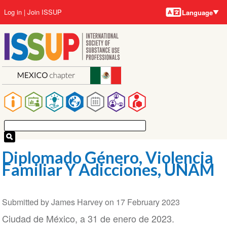
Language
Skip
User
Log in
Join ISSUP
Language
to
account
main
menu
content
Main
navigation
Diplomado Género, Violencia
Familiar Y Adicciones, UNAM
Submitted by
James Harvey
on
17 February 2023
Ciudad de México, a 31 de enero de 2023.