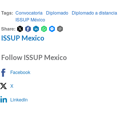
Tags
Convocatoria
Diplomado
Diplomado a distancia
ISSUP México
Share:
ISSUP Mexico
Share
Share
Share
Share
Share
Share
on
on
on
on
on
via
Twitter
Facebook
LinkedIn
WhatsApp
Facebook
email
Follow ISSUP Mexico
Messenger
Facebook
X
LinkedIn