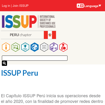
Language
Skip
User
Log in
Join ISSUP
Language
to
account
main
menu
content
Main
navigation
ISSUP Peru
El Capítulo ISSUP Perú inicia sus operaciones desde
el año 2020, con la finalidad de promover redes dentro