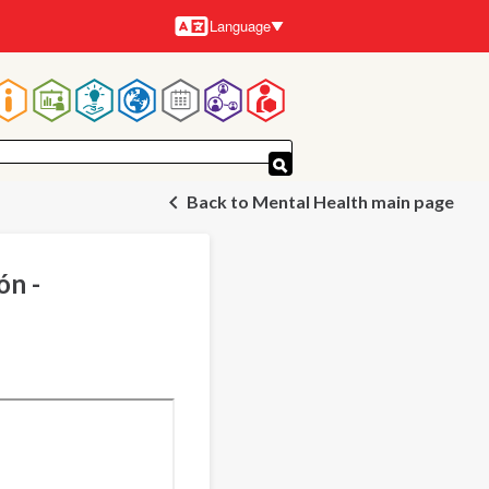
Language
Languages
Main
navigation
Back to Mental Health main page
ón -