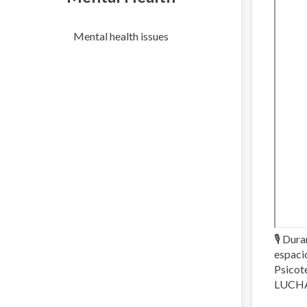
Mental health issues
🎙 Dur
espaci
Psicot
LUCH